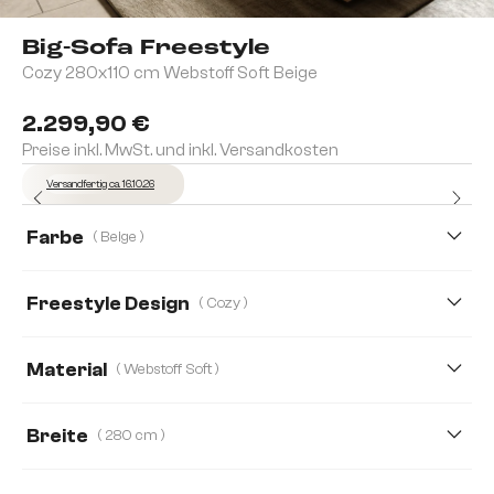
Big-Sofa Freestyle
Cozy 280x110 cm Webstoff Soft Beige
2.299,90 €
Preise inkl. MwSt. und inkl. Versandkosten
Versandfertig ca. 16.10.26
Farbe
( Beige )
Freestyle Design
( Cozy )
Cozy
Pure
Icon
Material
( Webstoff Soft )
Bouclé Soft
Webstoff Soft
Mikrofaserstoff
Breite
( 280 cm )
Strukturstoff Soft
280 cm
310 cm
360 cm