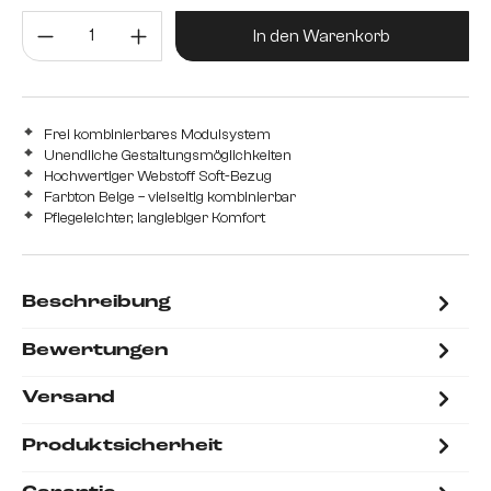
Produkt Anzahl: Gib den gewünsc
In den Warenkorb
Frei kombinierbares Modulsystem
Unendliche Gestaltungsmöglichkeiten
Hochwertiger Webstoff Soft-Bezug
Farbton Beige – vielseitig kombinierbar
Pflegeleichter, langlebiger Komfort
Beschreibung
Bewertungen
Versand
Produktsicherheit