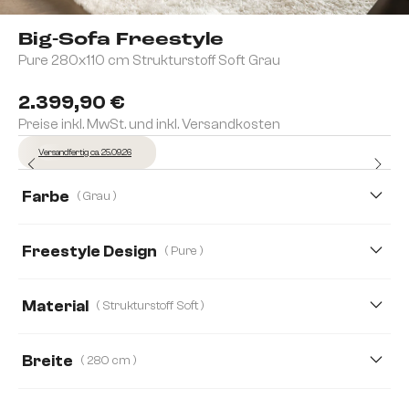
Big-Sofa Freestyle
Pure 280x110 cm Strukturstoff Soft Grau
2.399,90 €
Preise inkl. MwSt. und inkl. Versandkosten
Versandfertig ca. 25.09.26
Farbe
( Grau )
Freestyle Design
( Pure )
Cozy
Icon
Pure
Material
( Strukturstoff Soft )
Strukturstoff Soft
Bouclé Soft
Breite
( 280 cm )
Mikrofaserstoff
Webstoff Soft
280 cm
310 cm
360 cm