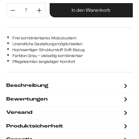
Produkt Anzahl: Gib den gewünsc
In den Warenkorb
Frei kombinierbares Modulsystem
Unendliche Gestaltungsmöglichkeiten
Hochwertiger Strukturstoff Soft-Bezug
Farbton Grau – vielseitig kombinierbar
Pflegeleichter, langlebiger Komfort
Beschreibung
Bewertungen
Versand
Produktsicherheit