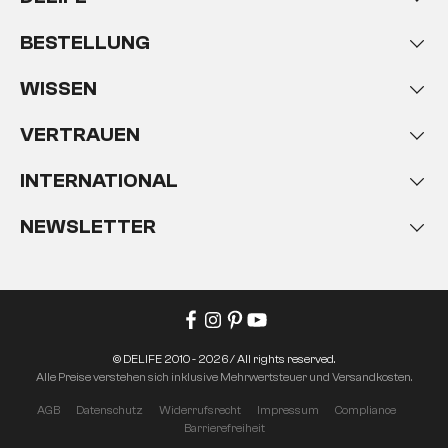
BESTELLUNG
WISSEN
VERTRAUEN
INTERNATIONAL
NEWSLETTER
© DELIFE 2010 - 2026 / All rights reserved.
Alle Preise verstehen sich inklusive Mehrwertsteuer und Versandkosten.
AGB
Datenschutz
Widerrufsrecht
Impressum
Compliance
Barrierefreiheit