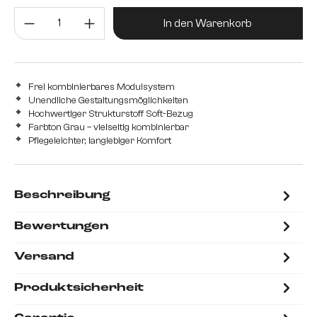
Produkt Anzahl: Gib den gewünsc
In den Warenkorb
Frei kombinierbares Modulsystem
Unendliche Gestaltungsmöglichkeiten
Hochwertiger Strukturstoff Soft-Bezug
Farbton Grau – vielseitig kombinierbar
Pflegeleichter, langlebiger Komfort
Beschreibung
Bewertungen
Versand
Produktsicherheit