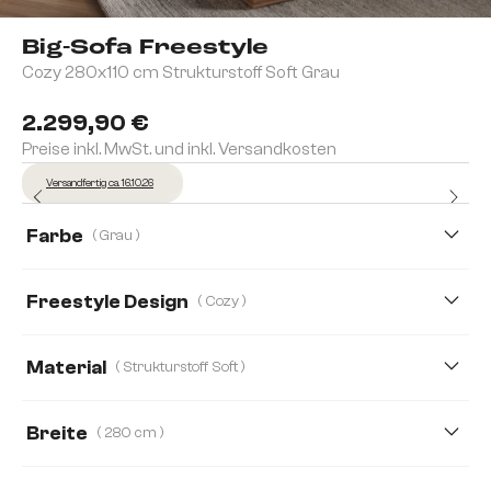
Big-Sofa Freestyle
Cozy 280x110 cm Strukturstoff Soft Grau
2.299,90 €
Preise inkl. MwSt. und inkl. Versandkosten
Versandfertig ca. 16.10.26
Farbe
( Grau )
Freestyle Design
( Cozy )
Cozy
Icon
Pure
Material
( Strukturstoff Soft )
Strukturstoff Soft
Bouclé Soft
Breite
( 280 cm )
Mikrofaserstoff
Webstoff Soft
280 cm
310 cm
360 cm