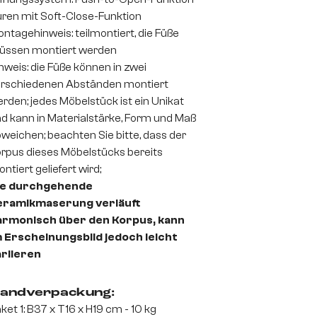
ren mit Soft-Close-Funktion
ntagehinweis: teilmontiert, die Füße
üssen montiert werden
nweis: die Füße können in zwei
rschiedenen Abständen montiert
rden; jedes Möbelstück ist ein Unikat
d kann in Materialstärke, Form und Maß
weichen; beachten Sie bitte, dass der
rpus dieses Möbelstücks bereits
ntiert geliefert wird;
ie durchgehende
eramikmaserung verläuft
armonisch über den Korpus, kann
 Erscheinungsbild jedoch leicht
ariieren
andverpackung:
ket 1: B37 x T16 x H19 cm - 10 kg