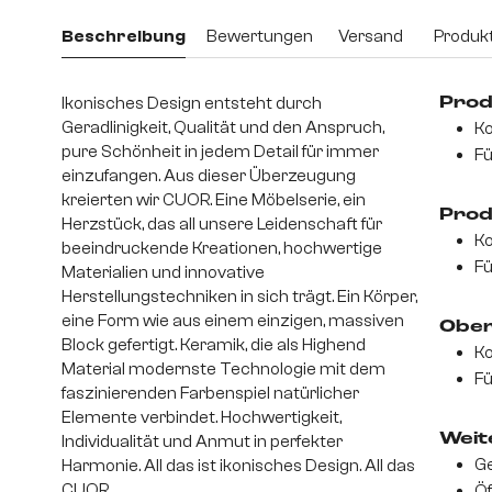
Beschreibung
Bewertungen
Versand
Produkt
Ikonisches Design entsteht durch
Prod
Geradlinigkeit, Qualität und den Anspruch,
Ko
pure Schönheit in jedem Detail für immer
Fü
einzufangen. Aus dieser Überzeugung
kreierten wir CUOR. Eine Möbelserie, ein
Prod
Herzstück, das all unsere Leidenschaft für
beeindruckende Kreationen, hochwertige
Fü
Materialien und innovative
Herstellungstechniken in sich trägt. Ein Körper,
eine Form wie aus einem einzigen, massiven
Ober
Block gefertigt. Keramik, die als Highend
Ko
Material modernste Technologie mit dem
Fü
faszinierenden Farbenspiel natürlicher
Elemente verbindet. Hochwertigkeit,
Weite
Individualität und Anmut in perfekter
Ge
Harmonie. All das ist ikonisches Design. All das
CUOR.
Öf