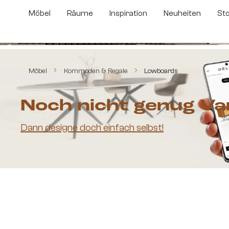
m Hauptinhalt springen
Zur Suche springen
Zur Hauptnavigation springen
Möbel
Räume
Inspiration
Neuheiten
St
Bildergalerie überspringen
Möbel
Kommoden & Regale
Lowboards
Noch nicht genug Va
Dann designe doch einfach selbst!