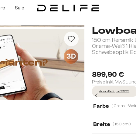
ore
Sale
Lowboa
150 cm Keramik 
Creme-Weiß 1 Kl
Schwebeoptik Ed
3D
rianten?
899,90 €
Preise inkl. MwSt. un
Versandfertig ca. 02.10.26
Farbe
Breite
( 150 cm )