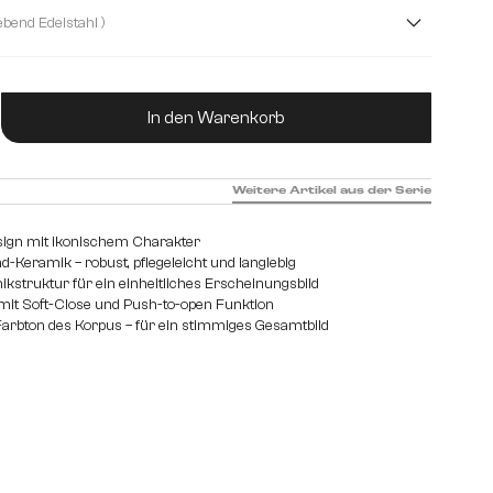
cm
250 cm
( Fuß schwebend Edelstahl )
ukt Anzahl: Gib den gewünschten Wert ein od
In den Warenkorb
Weitere Artikel aus der Serie
sign mit ikonischem Charakter
-Keramik – robust, pflegeleicht und langlebig
struktur für ein einheitliches Erscheinungsbild
it Soft-Close und Push-to-open Funktion
arbton des Korpus – für ein stimmiges Gesamtbild