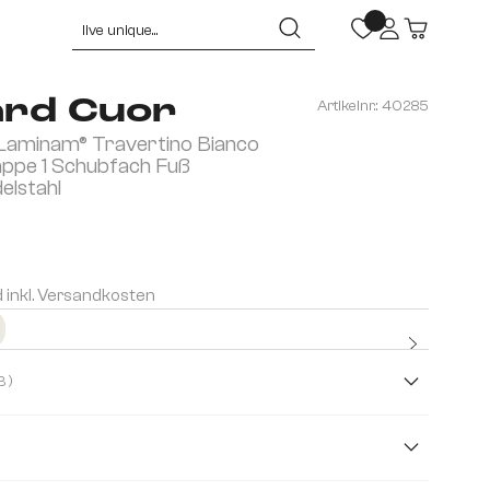
rd Cuor
Artikelnr.:
40285
Laminam® Travertino Bianco
appe 1 Schubfach Fuß
elstahl
d inkl. Versandkosten
Kostenl
( Creme-Weiß )