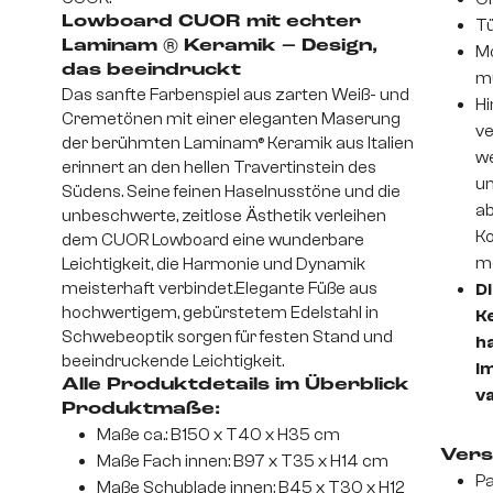
Lowboard CUOR mit echter
Tü
Laminam ® Keramik – Design,
Mo
das beeindruckt
m
Das sanfte Farbenspiel aus zarten Weiß- und
Hi
Cremetönen mit einer eleganten Maserung
ve
der berühmten Laminam® Keramik aus Italien
we
erinnert an den hellen Travertinstein des
un
Südens. Seine feinen Haselnusstöne und die
ab
unbeschwerte, zeitlose Ästhetik verleihen
Ko
dem CUOR Lowboard eine wunderbare
mo
Leichtigkeit, die Harmonie und Dynamik
meisterhaft verbindet.Elegante Füße aus
D
hochwertigem, gebürstetem Edelstahl in
K
Schwebeoptik sorgen für festen Stand und
h
beeindruckende Leichtigkeit.
im
Alle Produktdetails im Überblick
v
Produktmaße:
Maße ca.: B150 x T40 x H35 cm
Vers
Maße Fach innen: B97 x T35 x H14 cm
Pa
Maße Schublade innen: B45 x T30 x H12