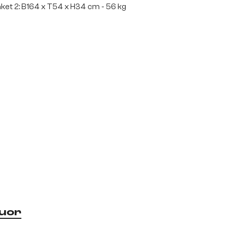
ket 2: B164 x T54 x H34 cm - 56 kg
uor