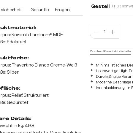
150 cm
200 
Gestell
sicherheit
Garantie
Fragen
uktmaterial:
Prod
rpus: Keramik Laminam®, MDF
ße: Edelstahl
Zu den Produktdetails
uktfarbe:
Korpus: Travertino Bianco Creme-Weiß
Minimalistisches De
Hochwertige High-End
ße: Silber
Durchgängige Keramik
Moderne Beschläge m
Innenlackierung im F
fläche:
rpus: Relief, Strukturiert
ße: Gebürstet
re Details:
wicht in kg: 49,8
fnungssystem: Push-to-Open-Funktion