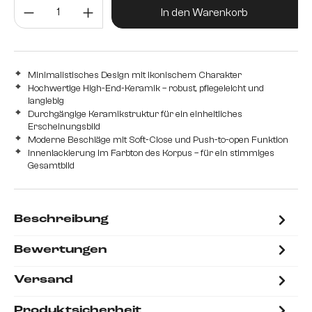
Produkt Anzahl: Gib den gewünsc
In den Warenkorb
Minimalistisches Design mit ikonischem Charakter
Hochwertige High-End-Keramik – robust, pflegeleicht und
langlebig
Durchgängige Keramikstruktur für ein einheitliches
Erscheinungsbild
Moderne Beschläge mit Soft-Close und Push-to-open Funktion
Innenlackierung im Farbton des Korpus – für ein stimmiges
Gesamtbild
Beschreibung
Bewertungen
Versand
Produktsicherheit