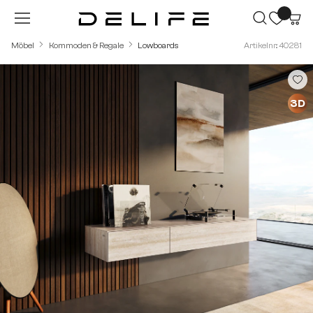
Zum Hauptinhalt springen
Möbel
Kommoden & Regale
Lowboards
Artikelnr.: 40281
Bildergalerie überspringen
3D