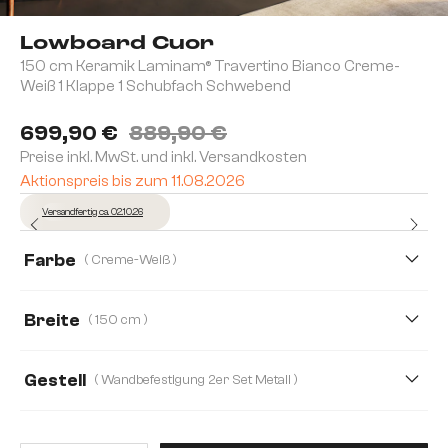
Lowboard Cuor
150 cm Keramik Laminam® Travertino Bianco Creme-
Weiß 1 Klappe 1 Schubfach Schwebend
699,90 €
889,90 €
Preise inkl. MwSt. und inkl. Versandkosten
Aktionspreis bis zum 11.08.2026
Versandfertig ca. 02.10.26
Farbe
( Creme-Weiß )
Breite
( 150 cm )
150 cm
200 cm
250 cm
Gestell
( Wandbefestigung 2er Set Metall )