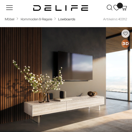
Zum Hauptinhalt springen
Möbel
Kommoden & Regale
Lowboards
Artikelnr.: 40312
Bildergalerie überspringen
3D