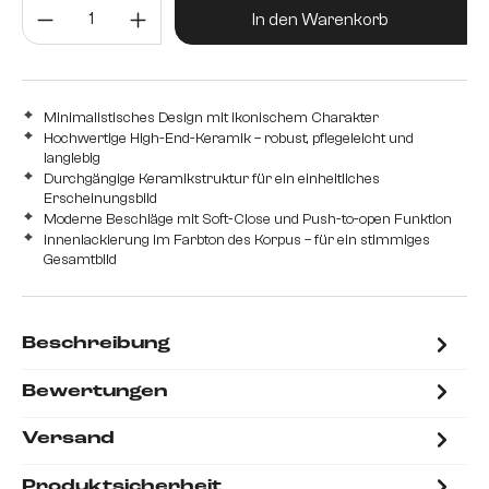
Produkt Anzahl: Gib den gewünsc
In den Warenkorb
Minimalistisches Design mit ikonischem Charakter
Hochwertige High-End-Keramik – robust, pflegeleicht und
langlebig
Durchgängige Keramikstruktur für ein einheitliches
Erscheinungsbild
Moderne Beschläge mit Soft-Close und Push-to-open Funktion
Innenlackierung im Farbton des Korpus – für ein stimmiges
Gesamtbild
Beschreibung
Bewertungen
Versand
Produktsicherheit