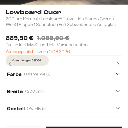
Lowboard Cuor
200 cm Keramik Laminam® Travertino Bianco Creme-
Weiß 1 Klappe 1 Schubfach Fuß Schwebeoptik Acrylglas
889,90 €
1.099,90 €
Preise inkl. MwSt. und inkl. Versandkosten
Aktionspreis bis zum 11.08.2026
Versandfertig ca. 02.10.26
Farbe
( Creme-Weiß )
Breite
( 200 cm )
150 cm
200 cm
250 cm
Gestell
( Acrylfuß )