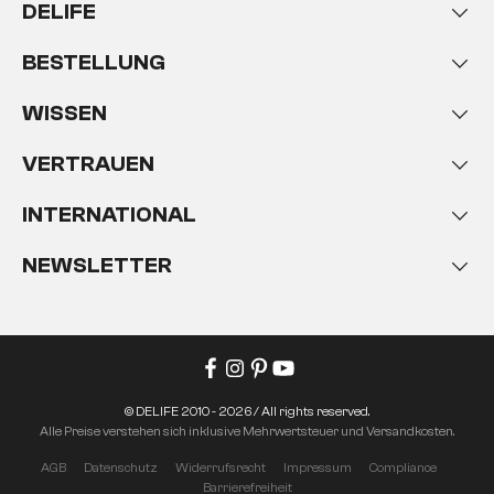
DELIFE
BESTELLUNG
WISSEN
VERTRAUEN
INTERNATIONAL
NEWSLETTER
© DELIFE 2010 - 2026 / All rights reserved.
Alle Preise verstehen sich inklusive Mehrwertsteuer und Versandkosten.
AGB
Datenschutz
Widerrufsrecht
Impressum
Compliance
Barrierefreiheit