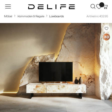
Zum Hauptinhalt springen
Möbel
Kommoden & Regale
Lowboards
Artikelnr.: 40295
Bildergalerie überspringen
3D