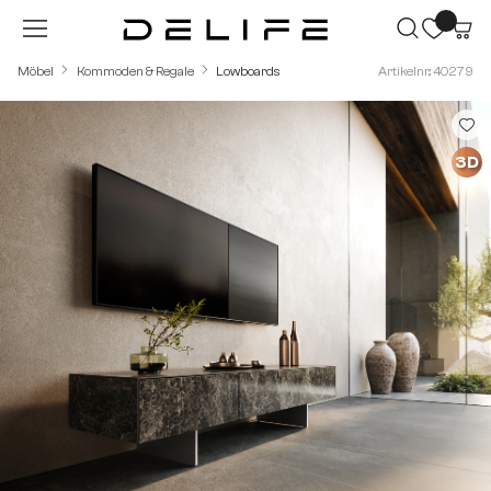
Zum Hauptinhalt springen
Möbel
Kommoden & Regale
Lowboards
Artikelnr.: 40279
Bildergalerie überspringen
3D