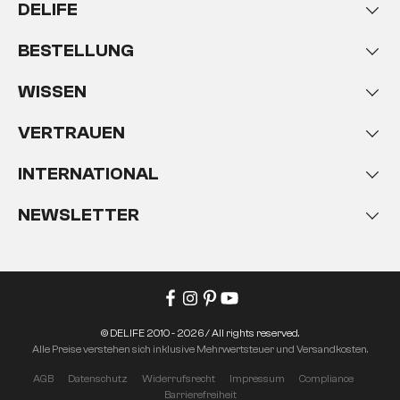
DELIFE
BESTELLUNG
WISSEN
VERTRAUEN
INTERNATIONAL
NEWSLETTER
© DELIFE 2010 - 2026 / All rights reserved.
Alle Preise verstehen sich inklusive Mehrwertsteuer und Versandkosten.
AGB
Datenschutz
Widerrufsrecht
Impressum
Compliance
Barrierefreiheit