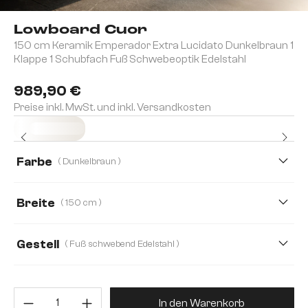
Lowboard Cuor
150 cm Keramik Emperador Extra Lucidato Dunkelbraun 1
Klappe 1 Schubfach Fuß Schwebeoptik Edelstahl
989,90 €
Preise inkl. MwSt. und inkl. Versandkosten
Sofort versandfertig
Farbe
( Dunkelbraun )
Breite
( 150 cm )
150 cm
200 cm
250 cm
Gestell
( Fuß schwebend Edelstahl )
Produkt Anzahl: Gib den gewünsc
In den Warenkorb