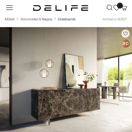
Zum Hauptinhalt springen
Möbel
Kommoden & Regale
Sideboards
Artikelnr.: 40397
Bildergalerie überspringen
3D