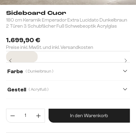
Sideboard Cuor
180 cm Keramik Emperador Extra Lucidato Dunkelbraun
2 Türen 3 Schubfächer Fuß Schwebeoptik Acrylglas
1.699,90 €
Preise inkl. MwSt. und inkl. Versandkosten
Sofort versandfertig
Farbe
( Dunkelbraun )
Gestell
( Acrylfuß )
Produkt Anzahl: Gib den gewünsc
In den Warenkorb