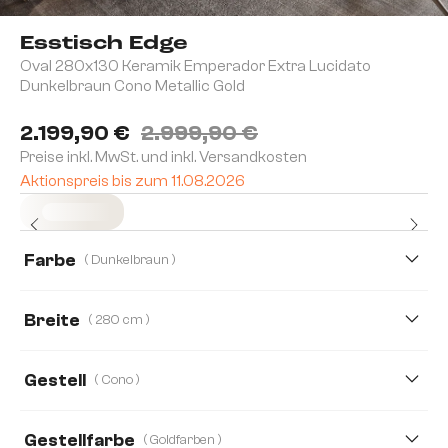
Esstisch Edge
Oval 280x130 Keramik Emperador Extra Lucidato
Dunkelbraun Cono Metallic Gold
2.199,90 €
2.999,90 €
Preise inkl. MwSt. und inkl. Versandkosten
Aktionspreis bis zum 11.08.2026
Sofort versandfertig
Farbe
( Dunkelbraun )
Breite
( 280 cm )
280 cm
315 cm
220 cm
Gestell
( Cono )
Gestellfarbe
( Goldfarben )