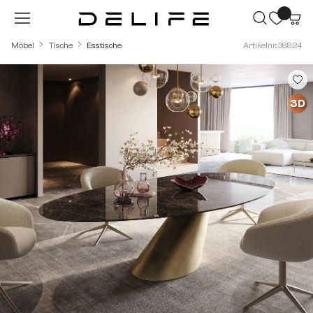
Zum Hauptinhalt springen
Möbel
Tische
Esstische
Artikelnr.: 38824
Bildergalerie überspringen
3D