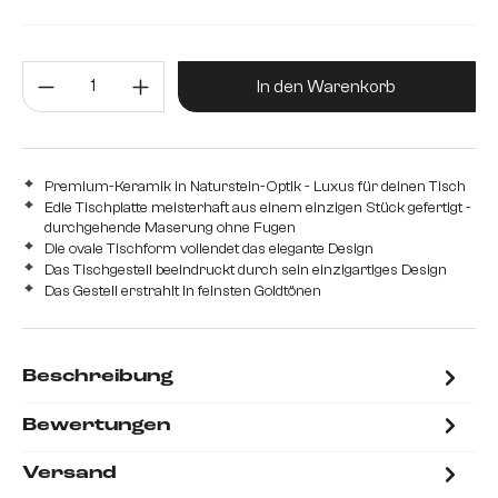
Produkt Anzahl: Gib den gewünsc
In den Warenkorb
Premium-Keramik in Naturstein-Optik - Luxus für deinen Tisch
Edle Tischplatte meisterhaft aus einem einzigen Stück gefertigt -
durchgehende Maserung ohne Fugen
Die ovale Tischform vollendet das elegante Design
Das Tischgestell beeindruckt durch sein einzigartiges Design
Das Gestell erstrahlt in feinsten Goldtönen
Beschreibung
Bewertungen
Versand