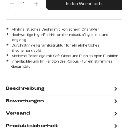
Produkt Anzahl: Gib den gewünsc
In den Warenkorb
Minimalistisches Design mit ikonischem Charakter
Hochwertige High-End-Keramik – robust, pflegeleicht und
langlebig
Durchgängige Keramikstruktur für ein einheitliches
Erscheinungsbild
Moderne Beschläge mit Soft-Close und Push-to-open Funktion
Innenlackierung im Farbton des Korpus – für ein stimmiges
Gesamtbild
Beschreibung
Bewertungen
Versand
Produktsicherheit