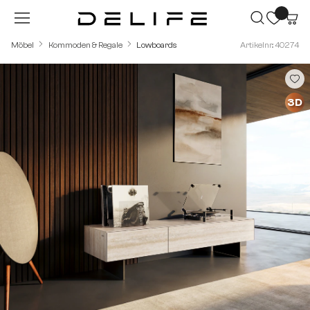
Zum Hauptinhalt springen
Möbel
Kommoden & Regale
Lowboards
Artikelnr.: 40274
Bildergalerie überspringen
3D