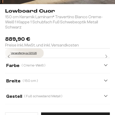
Lowboard Cuor
150 cm Keramik Laminam® Travertino Bianco Creme-
Weiß 1 Klappe 1 Schubfach Fuß Schwebeoptik Metall
Schwarz
889,90 €
Preise inkl. MwSt. und inkl. Versandkosten
Versandfertig ca. 02.10.26
Farbe
( Creme-Weiß )
Breite
( 150 cm )
150 cm
200 cm
250 cm
Gestell
( Fuß schwebend Metall )