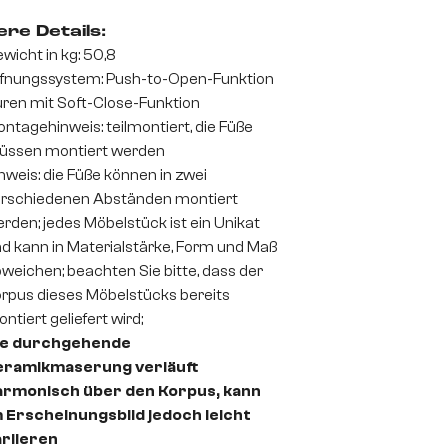
re Details:
wicht in kg: 50,8
fnungssystem: Push-to-Open-Funktion
ren mit Soft-Close-Funktion
ntagehinweis: teilmontiert, die Füße
üssen montiert werden
nweis: die Füße können in zwei
rschiedenen Abständen montiert
rden; jedes Möbelstück ist ein Unikat
d kann in Materialstärke, Form und Maß
weichen; beachten Sie bitte, dass der
rpus dieses Möbelstücks bereits
ntiert geliefert wird;
ie durchgehende
eramikmaserung verläuft
armonisch über den Korpus, kann
 Erscheinungsbild jedoch leicht
ariieren