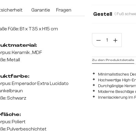
150 cm
200 
sicherheit
Garantie
Fragen
Gestell
ße Füße: B1 x T35 x H15 cm
Prod
uktmaterial:
rpus: Keramik , MDF
ße: Metall
Zu den Produktdetails
Minimalistisches De
uktfarbe:
Hochwertige High-End
rpus: Emperador Extra Lucidato
Durchgängige Keramik
unkelbraun
Moderne Beschläge m
Innenlackierung im F
ße: Schwarz
fläche:
rpus: Poliert
ße: Pulverbeschichtet