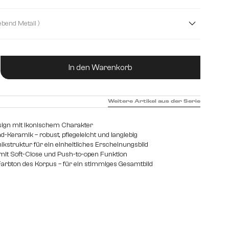
cm
250 cm
( Fuß schwebend Metall )
ukt Anzahl: Gib den gewünschten Wert ein od
In den Warenkorb
Weitere Artikel aus der Serie
sign mit ikonischem Charakter
-Keramik – robust, pflegeleicht und langlebig
struktur für ein einheitliches Erscheinungsbild
it Soft-Close und Push-to-open Funktion
arbton des Korpus – für ein stimmiges Gesamtbild