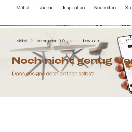
m Hauptinhalt springen
Zur Suche springen
Zur Hauptnavigation springen
Möbel
Räume
Inspiration
Neuheiten
St
Bildergalerie überspringen
Möbel
Kommoden & Regale
Lowboards
Noch nicht genug Va
Dann designe doch einfach selbst!