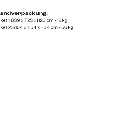
andverpackung:
ket 1: B39 x T23 x H23 cm - 12 kg
ket 2: B164 x T54 x H34 cm - 56 kg