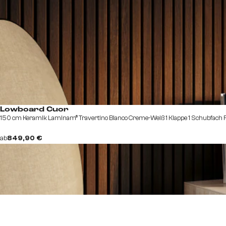
Lowboard Cuor
150 cm Keramik Laminam® Travertino Bianco Creme-Weiß 1 Klappe 1 Schubfach 
ab
849,90 €