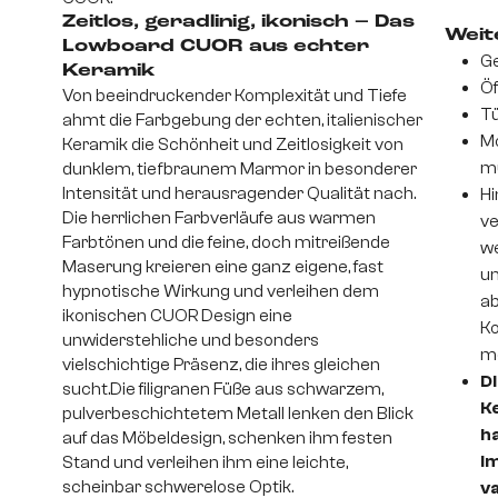
Zeitlos, geradlinig, ikonisch – Das
Weite
Lowboard CUOR aus echter
Ge
Keramik
Öf
Von beeindruckender Komplexität und Tiefe
Tü
ahmt die Farbgebung der echten, italienischer
Mo
Keramik die Schönheit und Zeitlosigkeit von
m
dunklem, tiefbraunem Marmor in besonderer
Intensität und herausragender Qualität nach.
Hi
Die herrlichen Farbverläufe aus warmen
ve
Farbtönen und die feine, doch mitreißende
we
Maserung kreieren eine ganz eigene, fast
un
hypnotische Wirkung und verleihen dem
ab
ikonischen CUOR Design eine
Ko
unwiderstehliche und besonders
mo
vielschichtige Präsenz, die ihres gleichen
D
sucht.Die filigranen Füße aus schwarzem,
K
pulverbeschichtetem Metall lenken den Blick
h
auf das Möbeldesign, schenken ihm festen
im
Stand und verleihen ihm eine leichte,
scheinbar schwerelose Optik.
v