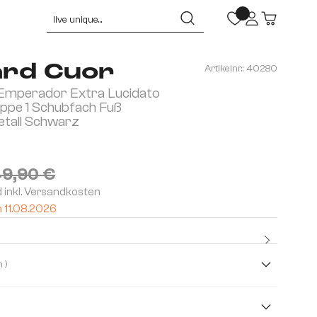
rd Cuor
Artikelnr.:
40280
Emperador Extra Lucidato
appe 1 Schubfach Fuß
tall Schwarz
9,90 €
d inkl. Versandkosten
m 11.08.2026
Kostenl
( Dunkelbraun )