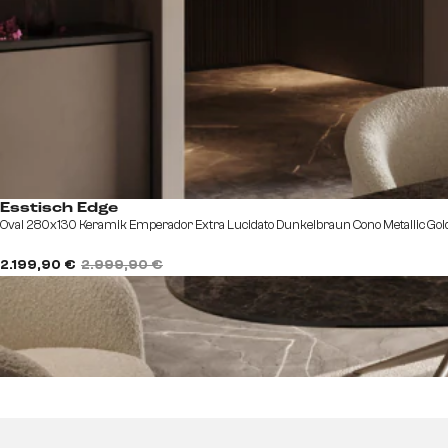
Esstisch Edge
Oval 280x130 Keramik Emperador Extra Lucidato Dunkelbraun Cono Metallic Gol
2.199,90 €
2.999,90 €