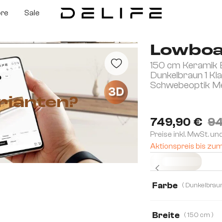
ore
Sale
Lowboa
150 cm Keramik 
Dunkelbraun 1 Kl
Schwebeoptik Me
3D
rianten?
749,90 €
94
Preise inkl. MwSt. un
Aktionspreis bis zu
Sofort versandfertig
Farbe
Breite
( 150 cm )