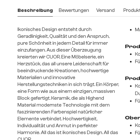
Beschreibung
Bewertungen
Versand
Produkt
Ikonisches Design entsteht durch
Ma
Geradlinigkeit, Qualität und den Anspruch,
pure Schönheit in jedem Detail für immer
Prod
einzufangen. Aus dieser Überzeugung
Ko
kreierten wir CUOR. Eine Möbelserie, ein
Fü
Herzstück, das all unsere Leidenschaft für
beeindruckende Kreationen, hochwertige
Materialien und innovative
Prod
Herstellungstechniken in sich trägt. Ein Körper,
Ko
eine Form wie aus einem einzigen, massiven
D
Block gefertigt. Keramik, die als Highend
Fü
Material modernste Technologie mit dem
faszinierenden Farbenspiel natürlicher
Ober
Elemente verbindet. Hochwertigkeit,
Ko
Individualität und Anmut in perfekter
Harmonie. All das ist ikonisches Design. All das
Fü
CUOR.