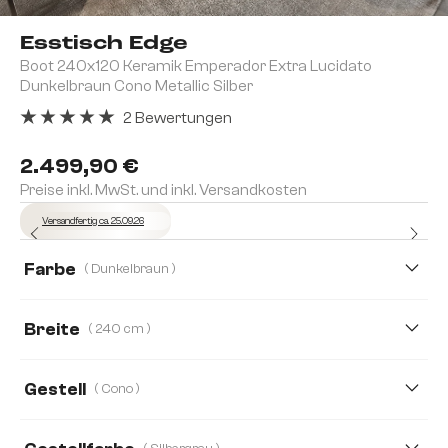
Esstisch Edge
Boot 240x120 Keramik Emperador Extra Lucidato
Dunkelbraun Cono Metallic Silber
2 Bewertungen
Durchschnittliche Bewertung von 5 von 5 Sternen
2.499,90 €
Preise inkl. MwSt. und inkl. Versandkosten
Versandfertig ca. 25.09.26
Farbe
( Dunkelbraun )
Breite
( 240 cm )
240 cm
200 cm
260 cm
270 cm
Gestell
( Cono )
300 cm