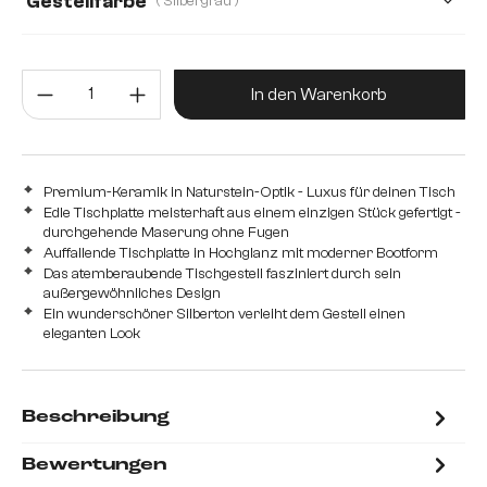
Gestellfarbe
( Silbergrau )
Produkt Anzahl: Gib den gewünsc
In den Warenkorb
Premium-Keramik in Naturstein-Optik - Luxus für deinen Tisch
Edle Tischplatte meisterhaft aus einem einzigen Stück gefertigt -
durchgehende Maserung ohne Fugen
Auffallende Tischplatte in Hochglanz mit moderner Bootform
Das atemberaubende Tischgestell fasziniert durch sein
außergewöhnliches Design
Ein wunderschöner Silberton verleiht dem Gestell einen
eleganten Look
Beschreibung
Bewertungen