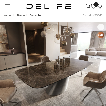
Zum Hauptinhalt springen
Möbel
Tische
Esstische
Artikelnr.: 38843
Bildergalerie überspringen
3D