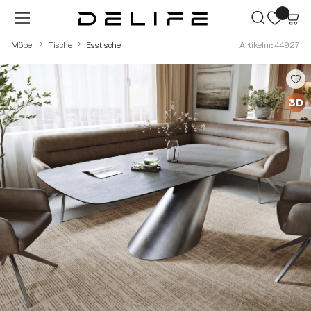
Zum Hauptinhalt springen
Möbel
Tische
Esstische
Artikelnr.: 44927
Bildergalerie überspringen
3D