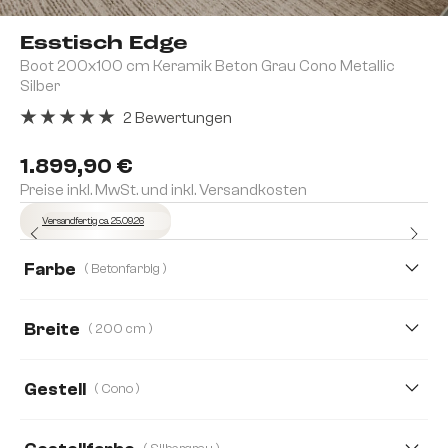
Esstisch Edge
Boot 200x100 cm Keramik Beton Grau Cono Metallic
Silber
2 Bewertungen
Durchschnittliche Bewertung von 5 von 5 Sternen
1.899,90 €
Preise inkl. MwSt. und inkl. Versandkosten
Versandfertig ca. 25.09.26
Farbe
( Betonfarbig )
Breite
( 200 cm )
200 cm
240 cm
260 cm
270 cm
Gestell
( Cono )
300 cm