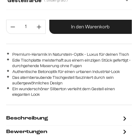
Gestellfarbe
( Silbergrau )
Produkt Anzahl: Gib den gewünsc
In den Warenkorb
Premium-Keramik in Naturstein-Optik - Luxus für deinen Tisch
Edle Tischplatte meisterhaft aus einem einzigen Stück gefertigt -
durchgehende Maserung ohne Fugen
Authentische Betonoptik für einen urbanen Industrial-Look
Das atemberaubende Tischgestell fasziniert durch sein
außergewöhnliches Design
Ein wunderschöner Silberton verleiht dem Gestell einen
eleganten Look
Beschreibung
Bewertungen