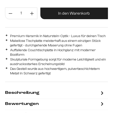
Produkt Anzahl: Gib den gewünsc
In den Warenkorb
Premium-Keramik in Naturstein-Optik - Luxus für deinen Tisch
Makellose Tischplatte meisterhaft aus einem einzigen Stück
gefertigt - durchgehende Maserung ohne Fugen
Auffallende Couchtischplatte in Hochglanz mit moderner
Bootform
Skulpturale Formgebung sorgt für moderne Leichtigkeit und ein
ausdrucksstarkes Erscheinungsbild
Das Gestell wurde aus hochwertigem, pulverbeschichtetem
Metall in Schwarz gefertigt
Beschreibung
Bewertungen