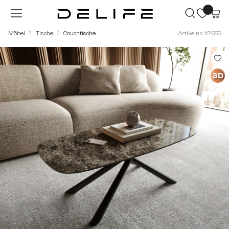
Zum Hauptinhalt springen
Möbel
Tische
Couchtische
Artikelnr.: 42655
Bildergalerie überspringen
3D