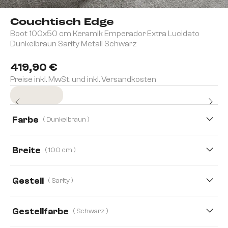
Couchtisch Edge
Boot 100x50 cm Keramik Emperador Extra Lucidato
Dunkelbraun Sarity Metall Schwarz
419,90 €
Preise inkl. MwSt. und inkl. Versandkosten
Sofort versandfertig
Farbe
( Dunkelbraun )
Breite
( 100 cm )
100 cm
120 cm
140 cm
90 cm
Gestell
( Sarity )
Gestellfarbe
( Schwarz )