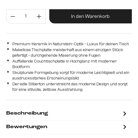
Produkt Anzahl: Gib den gewünsc
In den Warenkorb
Premium-Keramik in Naturstein-Optik - Luxus für deinen Tisch
Makellose Tischplatte meisterhaft aus einem einzigen Stück
gefertigt - durchgehende Maserung ohne Fugen
Auffallende Couchtischplatte in Hochglanz mit moderner
Bootform
Skulpturale Formgebung sorgt für moderne Leichtigkeit und ein
ausdrucksstarkes Erscheinungsbild
Der edle Silberton unterstreicht das moderne Design und sorgt
für eine stilvolle, zeitlose Ausstrahlung
Beschreibung
Bewertungen