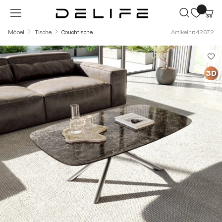
Zum Hauptinhalt springen
Möbel
Tische
Couchtische
Artikelnr.: 42672
Bildergalerie überspringen
3D