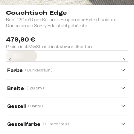
Couchtisch Edge
Boot 120x70 cm Keramik Emperador Extra Lucidato
Dunkelbraun Sarity Edelstahl gebürstet
479,90 €
Preise inkl. MwSt. und inkl. Versandkosten
Sofort versandfertig
Farbe
( Dunkelbraun )
Breite
( 120 cm )
90 cm
100 cm
120 cm
140 cm
Gestell
( Sarity )
Gestellfarbe
( Silberfarben )