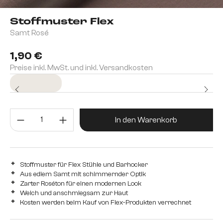
Stoffmuster Flex
Samt Rosé
1,90 €
Preise inkl. MwSt. und inkl. Versandkosten
Sofort versandfertig
Produkt Anzahl: Gib den gewünsc
In den Warenkorb
Stoffmuster für Flex Stühle und Barhocker
Aus edlem Samt mit schimmernder Optik
Zarter Roséton für einen modernen Look
Weich und anschmiegsam zur Haut
Kosten werden beim Kauf von Flex-Produkten verrechnet