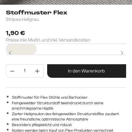
Stoffmuster Flex
Stripes Hellgrau
1,90 €
Preise inkl. MwSt. und inkl. Versandkosten
Sofort versandfertig
Produkt Anzahl: Gib den gewünsc
In den Warenkorb
Stoffmuster für Flex Stühle und Barhocker
Feingewebter Strukturstoff beeindruckt durch seine
anschmiegsame Haptik
Zarter Hellgrauton des feingewebten Strukturstoffes zaubert
eine freundliche, optimistische Atmosphäre
Besonders pflegeleicht und robust
Kosten werden beim Kauf von Flex-Produkten verrechnet