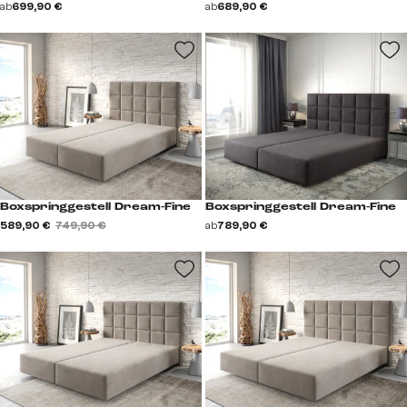
ab
699,90 €
ab
689,90 €
Boxspringgestell Dream-Fine
Boxspringgestell Dream-Fine
589,90 €
749,90 €
ab
789,90 €