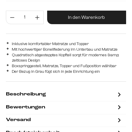
mit Bonellfederkernmatratze H2 und Schaum Topper
Produkt Anzahl: Gib den gewünsc
mit Taschenfederkernmatratze H2/H3 und Visco Topper
In den Warenkorb
Inklusive komfortabler Matratze und Topper
Mit hochwertiger Bonellfederung im Unterbau und Matratze
Quadratisch abgestepptes Kopfteil sorgt für modernes &amp;
zeitloses Design
Boxspringgestell, Matratze, Topper und Fußposition wählbar
Der Bezug in Grau fügt sich in jede Einrichtung ein
Beschreibung
Bewertungen
Versand