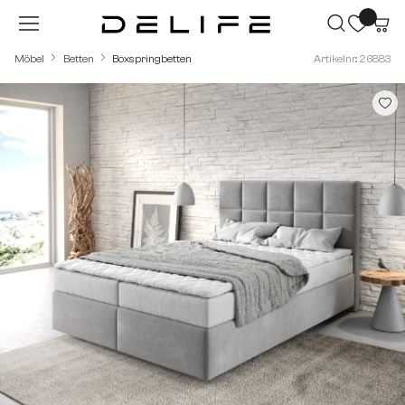
Zum Hauptinhalt springen
Möbel
Betten
Boxspringbetten
Artikelnr.: 26883
Bildergalerie überspringen