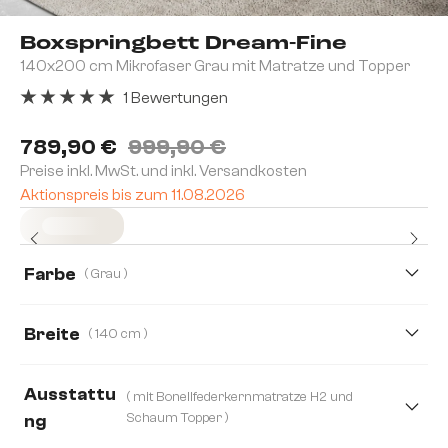
Boxspringbett Dream-Fine
140x200 cm Mikrofaser Grau mit Matratze und Topper
1 Bewertungen
Durchschnittliche Bewertung von 5 von 5 Sternen
789,90 €
999,90 €
Preise inkl. MwSt. und inkl. Versandkosten
Aktionspreis bis zum 11.08.2026
Sofort versandfertig
Farbe
( Grau )
Breite
( 140 cm )
120 cm
140 cm
160 cm
180 cm
Ausstattu
( mit Bonellfederkernmatratze H2 und
200 cm
Schaum Topper )
ng