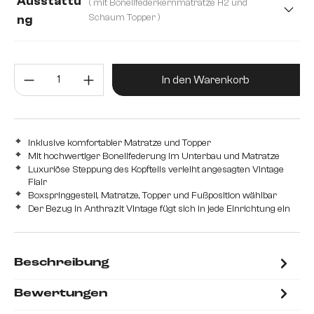
Ausstattu
( mit Bonellfederkernmatratze H2 und
200 cm
Schaum Topper )
ng
mit Bonellfederkernmatratze H2 und Schaum Topper
Produkt Anzahl: Gib den gewünsc
mit Taschenfederkernmatratze H2/H3 und Visco Topper
In den Warenkorb
Inklusive komfortabler Matratze und Topper
Mit hochwertiger Bonellfederung im Unterbau und Matratze
Luxuriöse Steppung des Kopfteils verleiht angesagten Vintage
Flair
Boxspringgestell, Matratze, Topper und Fußposition wählbar
Der Bezug in Anthrazit Vintage fügt sich in jede Einrichtung ein
Beschreibung
Bewertungen