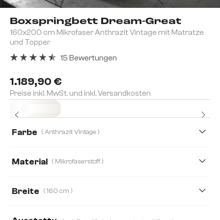
Boxspringbett Dream-Great
160x200 cm Mikrofaser Anthrazit Vintage mit Matratze
und Topper
15 Bewertungen
Durchschnittliche Bewertung von 4.4 von 5 Sternen
1.189,90 €
Preise inkl. MwSt. und inkl. Versandkosten
Sofort versandfertig
Farbe
( Anthrazit Vintage )
Material
( Mikrofaserstoff )
Mikrofaserstoff
Kunstleder
Lederimitat
Breite
( 160 cm )
120 cm
140 cm
160 cm
180 cm