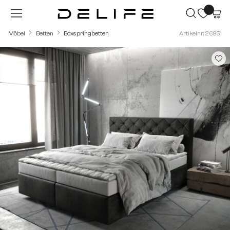
Zum Hauptinhalt springen
Möbel
Betten
Boxspringbetten
Artikelnr.: 26951
Bildergalerie überspringen