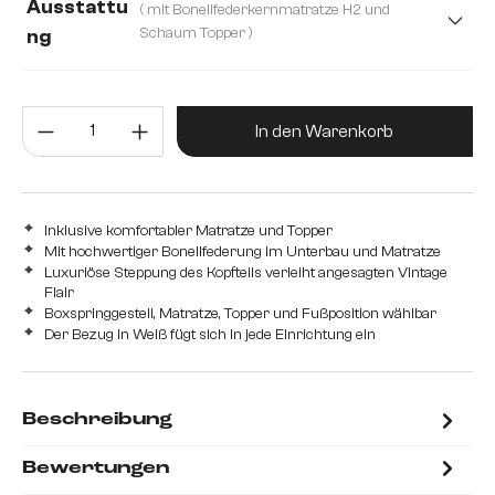
Ausstattu
( mit Bonellfederkernmatratze H2 und
200 cm
Schaum Topper )
ng
mit Bonellfederkernmatratze H2 und Schaum Topper
Produkt Anzahl: Gib den gewünsc
mit Taschenfederkernmatratze H2/H3 und Visco Topper
In den Warenkorb
Inklusive komfortabler Matratze und Topper
Mit hochwertiger Bonellfederung im Unterbau und Matratze
Luxuriöse Steppung des Kopfteils verleiht angesagten Vintage
Flair
Boxspringgestell, Matratze, Topper und Fußposition wählbar
Der Bezug in Weiß fügt sich in jede Einrichtung ein
Beschreibung
Bewertungen