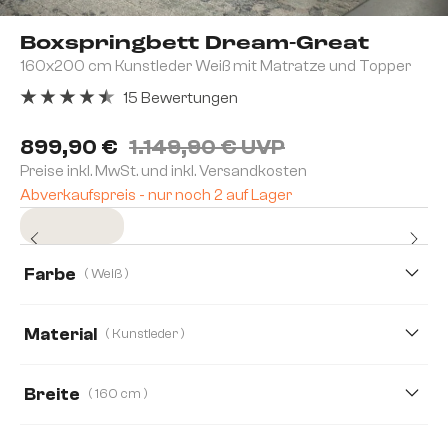
Boxspringbett Dream-Great
160x200 cm Kunstleder Weiß mit Matratze und Topper
15 Bewertungen
Durchschnittliche Bewertung von 4.4 von 5 Sternen
899,90 €
1.149,90 € UVP
Preise inkl. MwSt. und inkl. Versandkosten
Abverkaufspreis - nur noch 2 auf Lager
Sofort versandfertig
Farbe
( Weiß )
Material
( Kunstleder )
Kunstleder
Lederimitat
Mikrofaserstoff
Breite
( 160 cm )
140 cm
160 cm
120 cm
180 cm