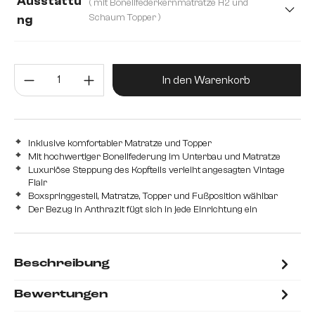
Ausstattu
( mit Bonellfederkernmatratze H2 und
200 cm
Schaum Topper )
ng
mit Bonellfederkernmatratze H2 und Schaum Topper
Produkt Anzahl: Gib den gewünsc
mit Taschenfederkernmatratze H2/H3 und Visco Topper
In den Warenkorb
Inklusive komfortabler Matratze und Topper
Mit hochwertiger Bonellfederung im Unterbau und Matratze
Luxuriöse Steppung des Kopfteils verleiht angesagten Vintage
Flair
Boxspringgestell, Matratze, Topper und Fußposition wählbar
Der Bezug in Anthrazit fügt sich in jede Einrichtung ein
Beschreibung
Bewertungen