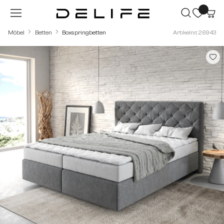
Zum Hauptinhalt springen
Möbel
Betten
Boxspringbetten
Artikelnr.: 26943
Bildergalerie überspringen