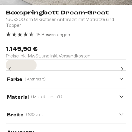
Boxspringbett Dream-Great
160x200 cm Mikrofaser Anthrazit mit Matratze und
Topper
15 Bewertungen
Durchschnittliche Bewertung von 4.4 von 5 Sternen
1.149,90 €
Preise inkl. MwSt. und inkl. Versandkosten
Sofort versandfertig
Farbe
( Anthrazit )
Material
( Mikrofaserstoff )
Mikrofaserstoff
Kunstleder
Lederimitat
Breite
( 160 cm )
160 cm
120 cm
140 cm
180 cm