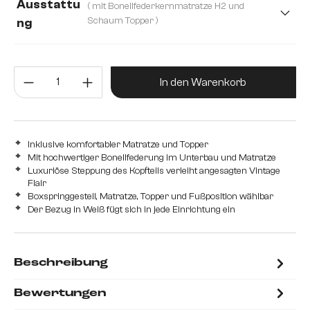
Ausstattu
( mit Bonellfederkernmatratze H2 und
200 cm
Schaum Topper )
ng
mit Bonellfederkernmatratze H2 und Schaum Topper
Produkt Anzahl: Gib den gewünsc
mit Taschenfederkernmatratze H2/H3 und Visco Topper
In den Warenkorb
Inklusive komfortabler Matratze und Topper
Mit hochwertiger Bonellfederung im Unterbau und Matratze
Luxuriöse Steppung des Kopfteils verleiht angesagten Vintage
Flair
Boxspringgestell, Matratze, Topper und Fußposition wählbar
Der Bezug in Weiß fügt sich in jede Einrichtung ein
Beschreibung
Bewertungen