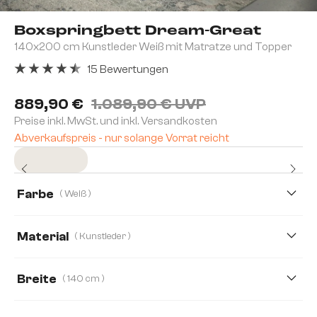
Boxspringbett Dream-Great
140x200 cm Kunstleder Weiß mit Matratze und Topper
15 Bewertungen
Durchschnittliche Bewertung von 4.4 von 5 Sternen
889,90 €
1.089,90 € UVP
Preise inkl. MwSt. und inkl. Versandkosten
Abverkaufspreis - nur solange Vorrat reicht
Sofort versandfertig
Farbe
( Weiß )
Material
( Kunstleder )
Kunstleder
Lederimitat
Mikrofaserstoff
Breite
( 140 cm )
140 cm
160 cm
120 cm
180 cm