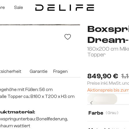
ore
Sale
Boxspr
Dream-
160x200 cm Mikr
Topper
sicherheit
Garantie
Fragen
849,90 €
1.
Preise inkl. MwSt. un
egehöhe mit Füßen: 56 cm
Aktionspreis bis zu
ße Topper ca.: B160 x T200 x H3 cm
Sofort versandfertig
uktmaterial:
Farbe
( Grau )
xspringunterbau: Bonellfederung,
haum wattiert