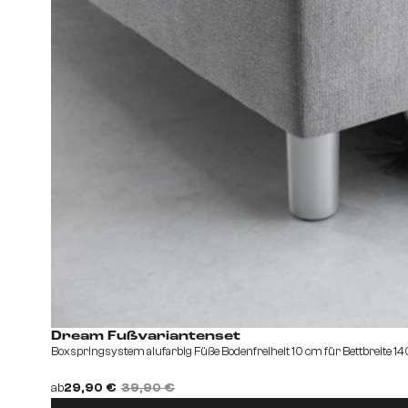
Dream Fußvariantenset
Boxspringsystem alufarbig Füße Bodenfreiheit 10 cm für Bettbreite 
ab
29,90 €
39,90 €