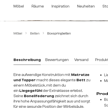
m Hauptinhalt springen
Zur Suche springen
Zur Hauptnavigation springen
Möbel
Räume
Inspiration
Neuheiten
St
Bildergalerie überspringen
Möbel
Betten
Boxspringbetten
Beschreibung
Bewertungen
Versand
Produkt
Eine aufwendige Konstruktion mit
Matratze
Li
und Topper
macht dieses elegante
Bett
zu
Ma
einem Möbelstück, mit dem du
ein
Liegegefühl
der Extraklasse erlebst.
Prod
Seine
Bonellfederung
zeichnet sich durch
Bo
ihre hohe Anpassungsfähigkeit aus und sorgt
Sc
für eine gesunde Position der Wirbelsäule.