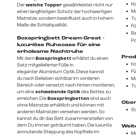
Ko
Der
weiche Topper
gewährleistet nicht nur
Ma
einen langfristigen Schutz der hochwertigen
Matratze, sondern beeinflusst auch in hohem
T
Maße die Schlafqualität.
Fü
Be
Boxspringbett Dream-Great -
Po
luxuriöse Ruheoase für eine
erholsame Nachtruhe
Prod
Mit dem
Boxspringbett
erhältst du einen
Ko
Satz mitgelieferter Füße in
Fü
eleganter Aluminium Optik. Diese kannst
du nach Belieben sichtbar im vorderen
Ma
Bereich oder versetzt nach hinten montieren,
To
um eine
schwebende Optik
des Bettes zu
erreichen. Die
Boxspringbetten
sind auch
Ober
ohne Matratze erhältlich und können mit
So
anderen Matratzen versehen werden. So
kannst du dir das Bett zusammenstellen von
dem Du immer geträumt haben. Die luxuriös
Weite
anmutende Steppung des Kopfteils im
Mo