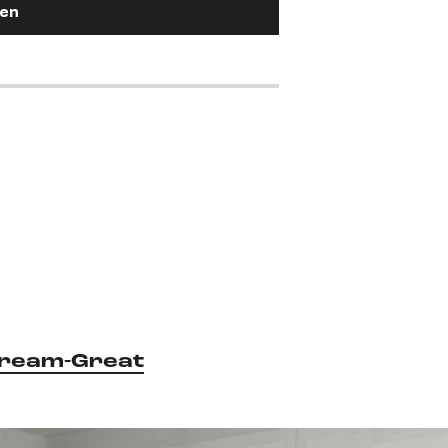
gen
ream-Great