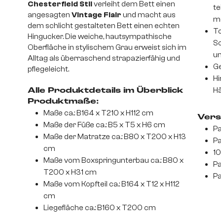
Chesterfield Stil
verleiht dem Bett einen
te
angesagten
Vintage Flair
und macht aus
mo
dem schlicht gestalteten Bett einen echten
To
Hingucker. Die weiche, hautsympathische
Sc
Oberfläche in stylischem Grau erweist sich im
un
Alltag als überraschend strapazierfähig und
Ge
pflegeleicht.
Hi
Hä
Alle Produktdetails im Überblick
Produktmaße:
Maße ca.: B164 x T210 x H112 cm
Vers
Maße der Füße ca.: B5 x T5 x H6 cm
Pa
Maße der Matratze ca.: B80 x T200 x H13
Pa
cm
10
Maße vom Boxspringunterbau ca.: B80 x
Pa
T200 x H31 cm
Pa
Maße vom Kopfteil ca.: B164 x T12 x H112
cm
Liegefläche ca.: B160 x T200 cm