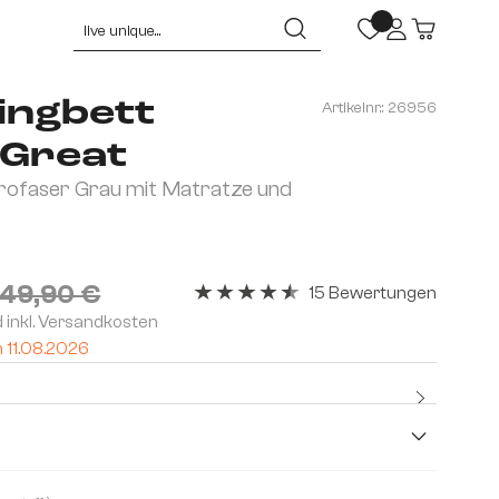
ingbett
Artikelnr.:
26956
Great
ofaser Grau mit Matratze und
149,90 €
15 Bewertungen
Durchschnittliche Bewertung von 4.4 
d inkl. Versandkosten
m 11.08.2026
Kostenlo
Premium