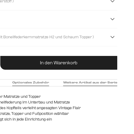
( Mikrofaserstoff )
Kunstleder
Lederimitat
m
160 cm
180 cm
200 cm
( mit Bonellfederkernmatratze H2 und Schaum Topper )
ernmatratze H2 und Schaum Topper
ukt Anzahl: Gib den gewünschten Wert ein od
kernmatratze H2/H3 und Visco Topper
In den Warenkorb
Optionales Zubehör
Weitere Artikel aus der Serie
er Matratze und Topper
nellfederung im Unterbau und Matratze
es Kopfteils verleiht angesagten Vintage Flair
tratze, Topper und Fußposition wählbar
t sich in jede Einrichtung ein