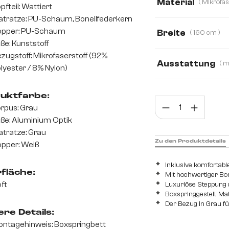
Material
pfteil: Wattiert
tratze: PU-Schaum, Bonellfederkern
Mikrofaserstoff
opper: PU-Schaum
Breite
( 160 cm )
ße: Kunststoff
120 cm
140 c
zugstoff: Mikrofaserstoff (92%
Ausstattung
lyester / 8% Nylon)
mit Bonellfederk
uktfarbe:
Prod
mit Taschenfeder
rpus: Grau
ße: Aluminium Optik
tratze: Grau
Zu den Produktdetails
pper: Weiß
Inklusive komfortabl
fläche:
Mit hochwertiger Bo
ft
Luxuriöse Steppung d
Boxspringgestell, Ma
Der Bezug in Grau füg
re Details:
ntagehinweis: Boxspringbett