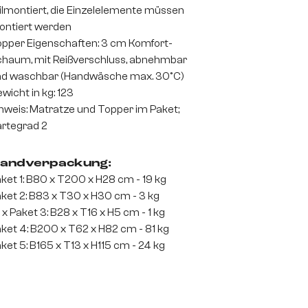
ilmontiert, die Einzelelemente müssen
ntiert werden
pper Eigenschaften: 3 cm Komfort-
haum, mit Reißverschluss, abnehmbar
d waschbar (Handwäsche max. 30°C)
wicht in kg: 123
nweis: Matratze und Topper im Paket;
rtegrad 2
andverpackung:
ket 1: B80 x T200 x H28 cm - 19 kg
ket 2: B83 x T30 x H30 cm - 3 kg
 x Paket 3: B28 x T16 x H5 cm - 1 kg
ket 4: B200 x T62 x H82 cm - 81 kg
ket 5: B165 x T13 x H115 cm - 24 kg