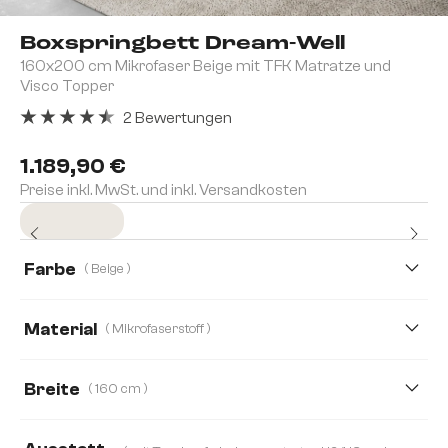
Boxspringbett Dream-Well
160x200 cm Mikrofaser Beige mit TFK Matratze und
Visco Topper
2 Bewertungen
Durchschnittliche Bewertung von 4.5 von 5 Sternen
1.189,90 €
Preise inkl. MwSt. und inkl. Versandkosten
Sofort versandfertig
Farbe
( Beige )
Material
( Mikrofaserstoff )
Cord
Mikrofaserstoff
Boucle
Plüschcord
Breite
( 160 cm )
160 cm
180 cm
200 cm
120 cm