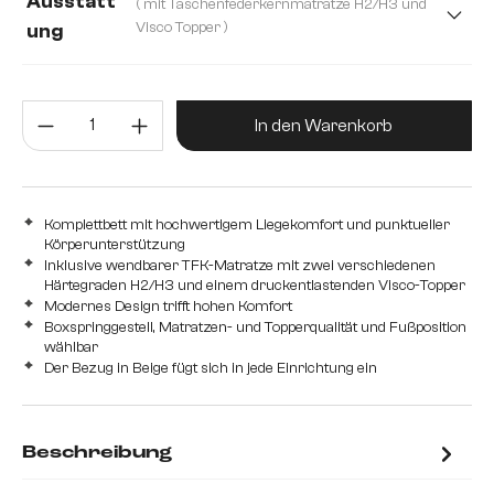
Ausstatt
( mit Taschenfederkernmatratze H2/H3 und
140 cm
Visco Topper )
ung
mit Bonellfederkernmatratze H2 und Schaum Topper
Produkt Anzahl: Gib den gewünsc
mit Taschenfederkernmatratze H2/H3 und Visco Topper
In den Warenkorb
Komplettbett mit hochwertigem Liegekomfort und punktueller
Körperunterstützung
Inklusive wendbarer TFK-Matratze mit zwei verschiedenen
Härtegraden H2/H3 und einem druckentlastenden Visco-Topper
Modernes Design trifft hohen Komfort
Boxspringgestell, Matratzen- und Topperqualität und Fußposition
wählbar
Der Bezug in Beige fügt sich in jede Einrichtung ein
Beschreibung