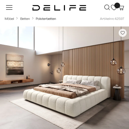
Zum Hauptinhalt springen
Möbel
Betten
Polsterbetten
Artikelnr.: 42597
Bildergalerie überspringen