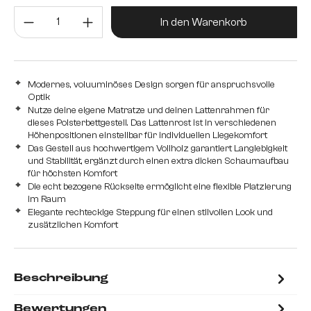
Strukturstoff Soft
Produkt Anzahl: Gib den gewünsc
In den Warenkorb
Modernes, voluuminöses Design sorgen für anspruchsvolle
Optik
Nutze deine eigene Matratze und deinen Lattenrahmen für
dieses Polsterbettgestell. Das Lattenrost ist in verschiedenen
Höhenpositionen einstellbar für individuellen Liegekomfort
Das Gestell aus hochwertigem Vollholz garantiert Langlebigkeit
und Stabilität, ergänzt durch einen extra dicken Schaumaufbau
für höchsten Komfort
Die echt bezogene Rückseite ermöglicht eine flexible Platzierung
im Raum
Elegante rechteckige Steppung für einen stilvollen Look und
zusätzlichen Komfort
Beschreibung
Bewertungen