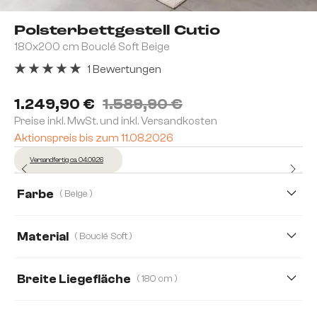
Polsterbettgestell Cutio
180x200 cm Bouclé Soft Beige
1 Bewertungen
Durchschnittliche Bewertung von 5 von 5 Sternen
1.249,90 €
1.589,90 €
Preise inkl. MwSt. und inkl. Versandkosten
Aktionspreis bis zum 11.08.2026
Versandfertig ca. 04.09.26
Farbe
( Beige )
Material
( Bouclé Soft )
Bouclé Soft
Teddystoff
Webstoff Soft
Breite Liegefläche
( 180 cm )
Boucle
Mikrofaserstoff
Plüsch
180 cm
140 cm