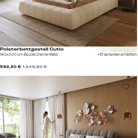
Sofort versandfertig
Polsterbettgestell Cutio
140x200 cm Bouclé Creme-Weiß
+13 Varianten erhältlich
599,90 €
1.349,90 €