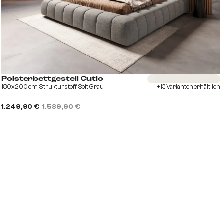
Sofort versandfertig
Polsterbettgestell Cutio
180x200 cm Strukturstoff Soft Grau
+13 Varianten erhältlich
1.249,90 €
1.589,90 €