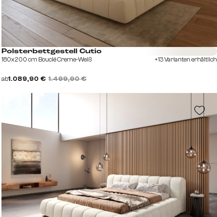
Sofort versandfertig
Polsterbettgestell Cutio
180x200 cm Bouclé Creme-Weiß
+13 Varianten erhältlich
ab
1.089,90 €
1.499,90 €