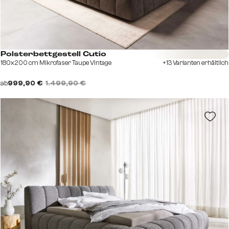
Sofort versandfertig
Polsterbettgestell Cutio
180x200 cm Mikrofaser Taupe Vintage
+13 Varianten erhältlich
ab
999,90 €
1.499,90 €