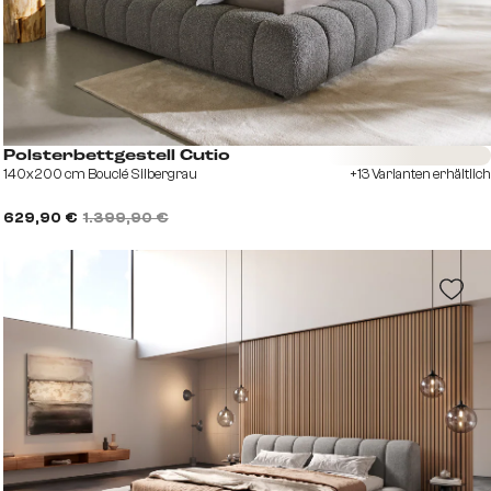
Sofort versandfertig
Polsterbettgestell Cutio
140x200 cm Bouclé Silbergrau
+13 Varianten erhältlich
629,90 €
1.399,90 €