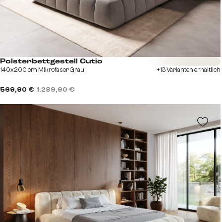
Sofort versandfertig
Polsterbettgestell Cutio
140x200 cm Mikrofaser Grau
+13 Varianten erhältlich
569,90 €
1.289,90 €