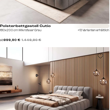
Sofort versandfertig
Polsterbettgestell Cutio
180x200 cm Mikrofaser Grau
+13 Varianten erhältlich
ab
999,90 €
1.449,90 €