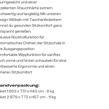
umgewicht und einer
zellenten Stauchhärte extrem
chwertig und langlebig. Mit unseren
sign-Möbeln mit Taschenfederkern
nnst du gesunden Sitzkomfort ganz
tspannt genießen.
klusive Rückholfunktion für
tomatisches Drehen der Sitzschale in
re Ausgangsposition
mfortable Wippfunktion für sanftes
ch vorne und hinten schaukeln für eine
rbesserte Ergonomie und einen
heren Sitzkomfort
andverpackung:
ket 1: B53 x T51 x H43 cm - 6 kg
ket 2: B79 x T72 x H57 cm - 11 kg