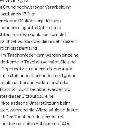
wicht in kg: 13
f Grund hochwertiger Verarbeitung
lastbar bis 150 kg
r cleane Rücken sorgt für eine
sonders elegante Optik, da auf
chtbare Reißverschlüsse komplett
rzichtet wurde oder diese sehr dezent
itlich platziert sind
im Taschenfederkern werden einzelne
derkerne in Taschen vernäht. Sie sind
 Gegensatz zu anderen Federungen
cht miteinander verbunden und geben
shalb nur bei den Federn nach, die
tsächlich auch belastet werden. So
etet dieser Sitzaufbau eine
nktelastische Unterstützung beim
tzen, während die Wirbelsäule entlastet
rd. Der Taschenfederkern ist mit
nem formstabilen Schaum mit 40er