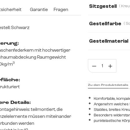
Bouclé Soft
We
Sitzgestell
sicherheit
Garantie
Fragen
Mikrofaser
Str
Gestellfarbe
stell: Schwarz
Gestellmaterial
terung:
schenfederkern mit hochwertiger
Metall
Edelsta
chaumabdeckung Raumgewicht
Prod
3
0kg/m
fläche:
Zu den Produktdetails
rukturiert
Komfortable, kompak
re Details:
Angenehm weiches Si
ntagehinweis: teilmontiert, die
Stabiles, breites Kr
Besonders widerstan
nzelelemente müssen miteinander
punktelastische Kör
erbunden werden