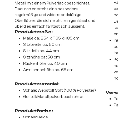
Ra
Metall mit einem Pulverlack beschichtet.
ex
Dadurch entsteht eine besonders
regelmäßige und widerstandsfähige
ho
Oberfläche, die sich leicht reinigen lässt und
De
überdies einfach fantastisch aussieht.
ka
Produktmaße:
en
Maße ca.: B54 x T65 x H85 cm
In
Sitzbreite ca.: 50 cm
au
Sitztiefe ca.: 44 cm
ih
Sitzhöhe ca.: 50 cm
Ko
Rückenhöhe ca.: 40 cm
na
Armlehnenhöhe ca.: 68 cm
ve
hö
Produktmaterial:
Schale: Webstoff Soft (100 % Polyester)
Vers
Gestell: Metall pulverbeschichtet
Pa
Pa
Produktfarbe:
Schale: Beige