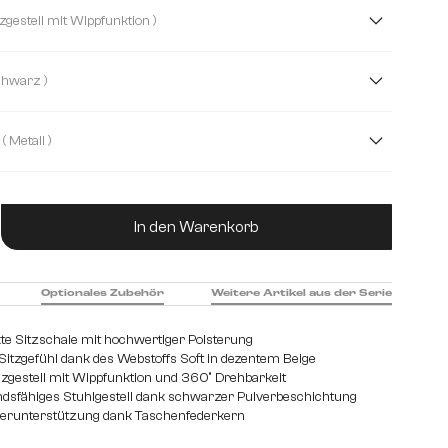
bstoff Soft
Boucle
Cord
Echt Leder
( Kreuzgestell mit Wippfunktion )
ukturstoff Soft
( Schwarz )
( Metall )
hl gebürstet
Edelstahl graphit
Eiche
Holz
ukt Anzahl: Gib den gewünschten Wert ein od
In den Warenkorb
Optionales Zubehör
Weitere Artikel aus der Serie
te Sitzschale mit hochwertiger Polsterung
tzgefühl dank des Webstoffs Soft in dezentem Beige
euzgestell mit Wippfunktion und 360° Drehbarkeit
dsfähiges Stuhlgestell dank schwarzer Pulverbeschichtung
perunterstützung dank Taschenfederkern