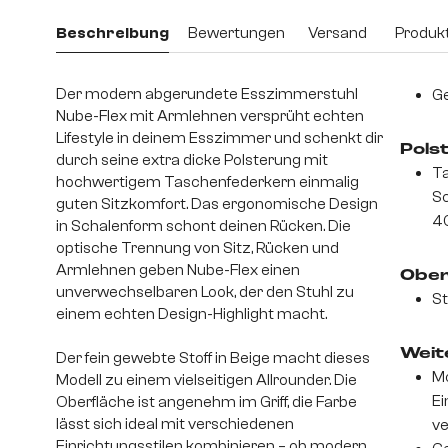
Beschreibung
Bewertungen
Versand
Produkt
Der modern abgerundete Esszimmerstuhl
Ge
Nube-Flex mit Armlehnen versprüht echten
Lifestyle in deinem Esszimmer und schenkt dir
Pols
durch seine extra dicke Polsterung mit
Ta
hochwertigem Taschenfederkern einmalig
S
guten Sitzkomfort. Das ergonomische Design
4
in Schalenform schont deinen Rücken. Die
optische Trennung von Sitz, Rücken und
Armlehnen geben Nube-Flex einen
Ober
unverwechselbaren Look, der den Stuhl zu
St
einem echten Design-Highlight macht.
Weite
Der fein gewebte Stoff in Beige macht dieses
Mo
Modell zu einem vielseitigen Allrounder. Die
Ei
Oberfläche ist angenehm im Griff, die Farbe
lässt sich ideal mit verschiedenen
v
Einrichtungsstilen kombinieren – ob modern,