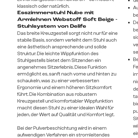
Ge
klassisch oder natürlich.
Au
Esszimmerstuhl Nube mit
be
Armlehnen Webstoff Soft Beige -
De
Stuhlsystem von Delife
be
Das breite Kreuzgestell sorgt nicht nur für eine
si
stabile Basis, sondern verleiht dem Stuhl auch
ve
eine ästhetisch ansprechende und solide
se
Struktur. Die leichte Wippfunktion des
Be
Stuhlgestells bietet dem Sitzenden ein
Fe
angenehmes Sitzerlebnis. Diese Funktion
ermöglicht es, sanft nach vorne und hinten zu
im
schaukeln, was zu einer verbesserten
ni
Ergonomie und einem höheren Sitzkomfort
de
führt. Die Kombination aus robustem
ta
Kreuzgestell und komfortabler Wippfunktion
bi
macht diesen Stuhl zu einer idealen Wahl für
pu
jeden, der Wert auf Qualität und Komfort legt.
Si
wi
Bei der Pulverbeschichtung wird in einem
ei
aufwendigen Verfahren ein stromleitendes