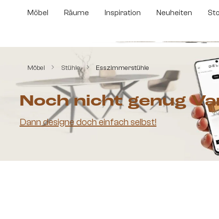
m Hauptinhalt springen
Zur Suche springen
Zur Hauptnavigation springen
Möbel
Räume
Inspiration
Neuheiten
St
Bildergalerie überspringen
Möbel
Stühle
Esszimmerstühle
Noch nicht genug Va
Dann designe doch einfach selbst!