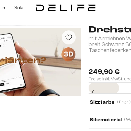
ore
Sale
Drehst
mit Armlehnen We
breit Schwarz 3
Taschenfederke
3D
rianten?
249,90 €
Preise inkl. MwSt. un
Sofort versandfertig
Sitzfarbe
( Beige )
Sitzmaterial