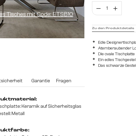
Prod
ines Tisches mit Code: ETSB10
Zu den Produktdetails
Edle Designertischp
Atemberaubender Look
Die ovale Tischplatt
Ein edles Tischgeste
Das schwarze Gestel
sicherheit
Garantie
Fragen
uktmaterial:
schplatte: Keramik auf Sicherheitsglas
stell: Metall
uktfarbe: