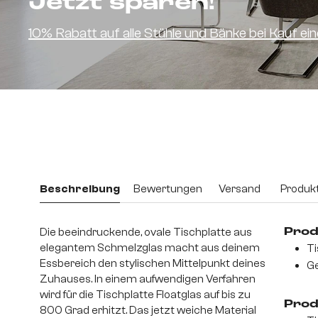
Jetzt sparen!
10% Rabatt auf alle Stühle und Bänke bei Kauf e
Beschreibung
Bewertungen
Versand
Produkt
Die beeindruckende, ovale Tischplatte aus
Prod
elegantem Schmelzglas macht aus deinem
Ti
Essbereich den stylischen Mittelpunkt deines
Ge
Zuhauses. In einem aufwendigen Verfahren
wird für die Tischplatte Floatglas auf bis zu
Prod
800 Grad erhitzt. Das jetzt weiche Material