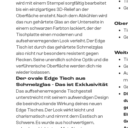
Ti
wird mit einem Stempel sorgfältig bearbeitet
Ge
bis ein einzigartiges 3D-Relief an der
Oberfläche ensteht. Nach dem Abkühlen wird
das nun gehärtete Glas an der Unterseite in
Ober
einem schwarzen Farbton lackiert, der der
Ti
Tischplatte einen modernen und
Ge
aufsehenerregenden Look verleiht. Der Edge
Tisch ist durch das gehärtete Schmelzglas
Weite
also nicht nur besonders resistent gegen
Ti
Flecken. Seine unendlich schöne Optik und die
verführerische Oberfläche werden dich nie
Ge
wieder loslassen.
Au
Der ovale Edge Tisch aus
m
Schmelzglas - Das ist Exklusivität
Ge
Das auffsehenerregende Tischgestell
Di
unterstreicht mit seinem aufwendigen Design
d
die beeindruckende Wirkung deines neuen
ge
Edge Tisches. Der Look wirkt leicht und
Ei
charismatisch und nimmt dem Esstisch an
Ge
Schwere. Es wurde aus hochwertigem,