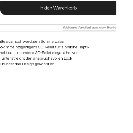
ukt Anzahl: Gib den gewünschten Wert ein od
In den Warenkorb
Weitere Artikel aus der Serie
latte aus hochwertigem Schmelzglas
 mit einzigartigem 3D-Relief für sinnliche Haptik
e hebt das besondere 3D-Relief elegant hervor
ll unterstreicht den anspruchsvollen Look
l rundet das Design gekonnt ab