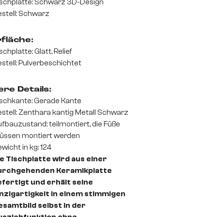
schplatte: Schwarz 3D-Design
stell: Schwarz
fläche:
schplatte: Glatt, Relief
stell: Pulverbeschichtet
re Details:
schkante: Gerade Kante
stell: Zenthara kantig Metall Schwarz
fbauzustand: teilmontiert, die Füße
üssen montiert werden
wicht in kg: 124
e Tischplatte wird aus einer
urchgehenden Keramikplatte
fertigt und erhält seine
nzigartigkeit in einem stimmigen
samtbild selbst in der