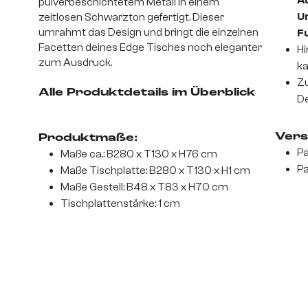
A
pulverbeschichtetem Metall in einem
U
zeitlosen Schwarzton gefertigt. Dieser
umrahmt das Design und bringt die einzelnen
F
Facetten deines Edge Tisches noch eleganter
Hi
zum Ausdruck.
ka
Zu
Alle Produktdetails im Überblick
De
Vers
Produktmaße:
Pa
Maße ca.: B280 x T130 x H76 cm
Pa
Maße Tischplatte: B280 x T130 x H1 cm
Maße Gestell: B48 x T83 x H70 cm
Tischplattenstärke: 1 cm