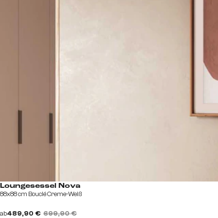
Loungesessel Nova
88x88 cm Bouclé Creme-Weiß
ab
489,90 €
699,90 €