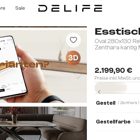
ore
Sale
Esstisc
Oval 280x130 Re
Zenthara kantig 
3D
rianten?
2.199,90 €
Preise inkl. MwSt. un
Sofort versandfertig
Gestell
( Zenthara )
Gestellfarbe