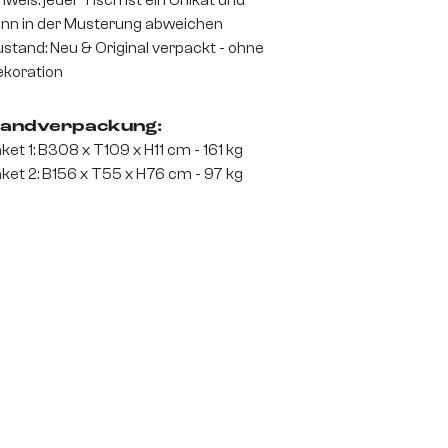
nweis: jeder Tisch ist ein Unikat und
nn in der Musterung abweichen
stand: Neu & Original verpackt - ohne
koration
andverpackung:
ket 1: B308 x T109 x H11 cm - 161 kg
ket 2: B156 x T55 x H76 cm - 97 kg