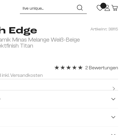
h Edge
Artikelnr.:
38115
mik Minas Melange Weiß-Beige
ektfinish Titan
2 Bewertungen
Durchschnittliche Bewertung von 5 v
d inkl. Versandkosten
Kostenl
/Beige )
cm