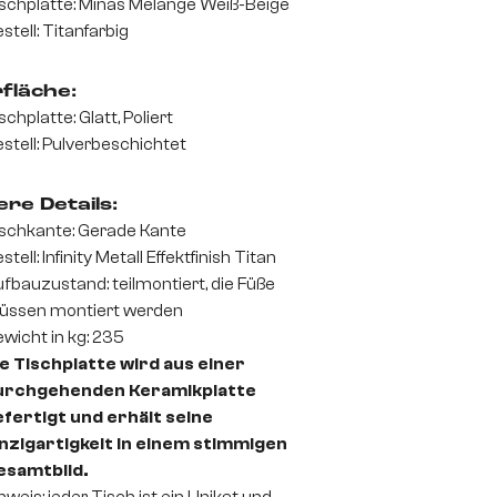
schplatte: Minas Melange Weiß-Beige
stell: Titanfarbig
fläche:
schplatte: Glatt, Poliert
stell: Pulverbeschichtet
re Details:
schkante: Gerade Kante
stell: Infinity Metall Effektfinish Titan
fbauzustand: teilmontiert, die Füße
üssen montiert werden
wicht in kg: 235
e Tischplatte wird aus einer
urchgehenden Keramikplatte
fertigt und erhält seine
nzigartigkeit in einem stimmigen
esamtbild.