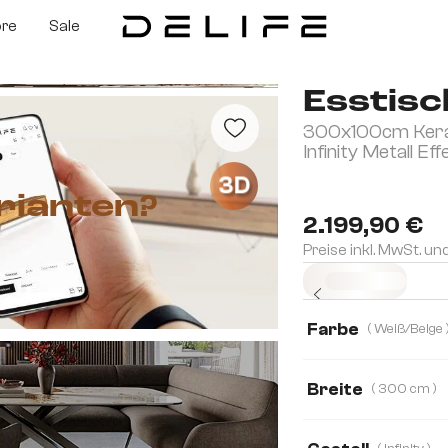
ore
Sale
Esstisc
300x100cm Kera
Infinity Metall Eff
3D
rianten?
2.199,90 €
Preise inkl. MwSt. un
Sofort versandfertig
Farbe
( Weiß
Breite
( 300 cm )
300 cm
200 