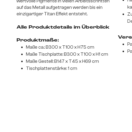
Hi
wertvolle Pigmente in vielen Arbeitsschritten
ka
auf das Metall aufgetragen werden bis ein
einzigartiger Titan Effekt entsteht.
Zu
De
Alle Produktdetails im Überblick
Vers
Produktmaße:
Pa
Maße ca.: B300 x T100 x H75 cm
Pa
Maße Tischplatte: B300 x T100 x H1 cm
Maße Gestell: B147 x T45 x H69 cm
Tischplattenstärke: 1 cm