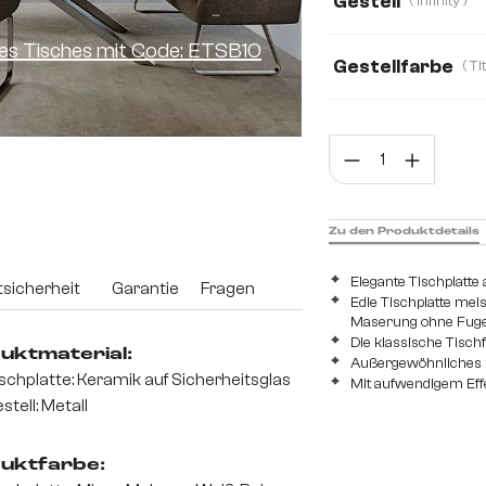
Gestell
( Infinity )
ines Tisches mit Code: ETSB10
Gestellfarbe
Prod
Zu den Produktdetails
Elegante Tischplatt
sicherheit
Garantie
Fragen
Edle Tischplatte mei
Maserung ohne Fug
Die klassische Tisc
uktmaterial:
Außergewöhnliches Bu
schplatte: Keramik auf Sicherheitsglas
Mit aufwendigem Effe
stell: Metall
uktfarbe: