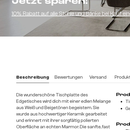
Jetzt sparen!
10% Rabatt auf alle Stühle und Bänke bei Kauf e
Beschreibung
Bewertungen
Versand
Produkt
Die wunderschöne Tischplatte des
Prod
Edgetisches wird dich mit einer edlen Melange
Ti
aus Weiß und Beigetönen begeistern. Sie
Ge
wurde aus hochwertiger Keramik gearbeitet
und erinnert mit ihrer sorgfältig polierten
Prod
Oberfläche an echten Marmor. Die sanfte, fast