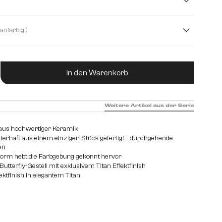
( Titanfarbig )
ukt Anzahl: Gib den gewünschten Wert ein od
In den Warenkorb
Weitere Artikel aus der Serie
e aus hochwertiger Keramik
sterhaft aus einem einzigen Stück gefertigt - durchgehende
en
hform hebt die Farbgebung gekonnt hervor
tterfly-Gestell mit exklusivem Titan Effektfinish
ktfinish in elegantem Titan