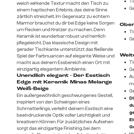
Ti
weich wirkende Textur macht den Tisch zu
Ge
einem haptischen Erlebnis, das deine Sinne
zärtlich streichelt. Im Gegensatz zu echtem
Marmor brauchst du dir bei Edge keine Sorgen
Ober
um Flecken und Kratzer zu machen. Denn
Ti
Keramik ist wunderbar robust und herrlich
Ge
pflegeleicht. Das klassische Design mit
gerader Tischkante unterstützt das fließende
Weite
Spiel der Farbnuancen auf elegante Weise und
Ti
macht aus deinem Essbereich einen Ort mit
einzigartig elegantem Ambiente.
Ge
Unendlich elegant - Der Esstisch
Au
Edge mit Keramik Minas Melange
m
Weiß-Beige
Ge
Ein außergewöhnlich geschwungenes Gestell,
Di
inspiriert von den Schwingen eines
d
Schmetterlings, verleiht deinem Esstisch eine
ge
beeindruckende Optik voller Leichtigkeit und
Ei
kreativem Können. Für zusätzliches Aufsehen
G
sorgt das einzigartige Finishing, bei dem