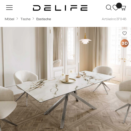
Zum Hauptinhalt springen
Möbel
Tische
Esstische
Artikelnr.: 37948
Bildergalerie überspringen
3D