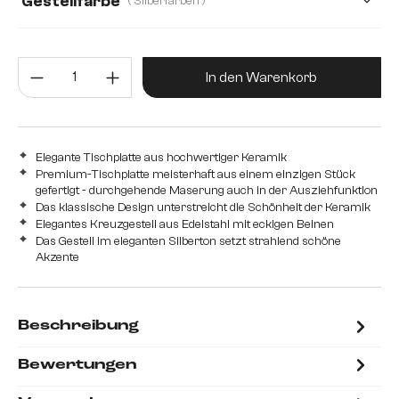
Gestellfarbe
( Silberfarben )
Produkt Anzahl: Gib den gewünsc
In den Warenkorb
Elegante Tischplatte aus hochwertiger Keramik
Premium-Tischplatte meisterhaft aus einem einzigen Stück
gefertigt - durchgehende Maserung auch in der Ausziehfunktion
Das klassische Design unterstreicht die Schönheit der Keramik
Elegantes Kreuzgestell aus Edelstahl mit eckigen Beinen
Das Gestell im eleganten Silberton setzt strahlend schöne
Akzente
Beschreibung
Bewertungen