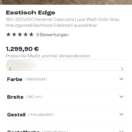
Esstisch Edge
180-220x100 Keramik Calacatta Luxe Weiß-Gold-Grau
Kreuzgestell Rechteck Edelstahl ausziehbar
9 Bewertungen
Durchschnittliche Bewertung von 4.78 von 5 Sternen
1.299,90 €
Preise inkl. MwSt. und inkl. Versandkosten
Sofort versandfertig
Farbe
( Weiß/Gold )
Breite
( 180 cm )
180 cm
200 cm
Gestell
( Kreuzgestell )