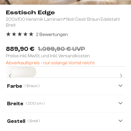
Esstisch Edge
200x100 Keramik Laminam® Noir Desir Braun Edelstahl
Breit
2 Bewertungen
Durchschnittliche Bewertung von 5 von 5 Sternen
889,90 €
1.099,90 € UVP
Preise inkl. MwSt. und inkl. Versandkosten
Abverkaufspreis - nur solange Vorrat reicht
Sofort versandfertig
Farbe
( Braun )
Breite
( 200 cm )
200 cm
300 cm
Gestell
( Breit )