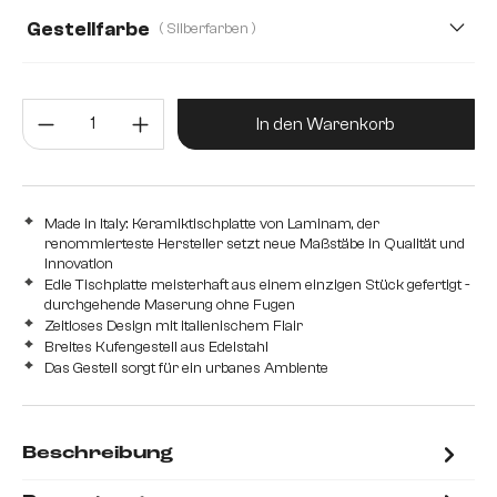
Gestellfarbe
( Silberfarben )
Produkt Anzahl: Gib den gewünsc
In den Warenkorb
Made in Italy: Keramiktischplatte von Laminam, der
renommierteste Hersteller setzt neue Maßstäbe in Qualität und
Innovation
Edle Tischplatte meisterhaft aus einem einzigen Stück gefertigt -
durchgehende Maserung ohne Fugen
Zeitloses Design mit italienischem Flair
Breites Kufengestell aus Edelstahl
Das Gestell sorgt für ein urbanes Ambiente
Beschreibung