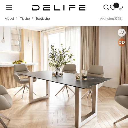
Zum Hauptinhalt springen
Möbel
Tische
Esstische
Artikelnr.: 37634
Bildergalerie überspringen
3D