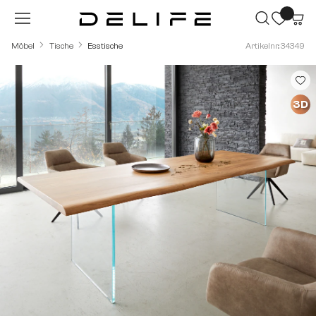
Zum Hauptinhalt springen
Möbel
Tische
Esstische
Artikelnr.: 34349
Bildergalerie überspringen
3D