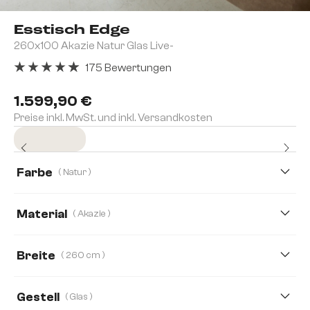
Esstisch Edge
260x100 Akazie Natur Glas Live-
175 Bewertungen
Durchschnittliche Bewertung von 4.91 von 5 Sternen
1.599,90 €
Preise inkl. MwSt. und inkl. Versandkosten
Sofort versandfertig
Farbe
( Natur )
Material
( Akazie )
Akazie
Eiche
Breite
( 260 cm )
140 cm
200 cm
260 cm
300 cm
Gestell
( Glas )