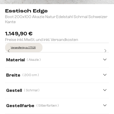
Esstisch Edge
Boot 200x100 Akazie Natur Edelstahl Schmal Schweizer
Kante
1.149,90 €
Preise inkl. MwSt. und inkl. Versandkosten
Versandfertig ca. 07.11.26
Material
( Akazie )
Akazie
Eiche
Breite
( 200 cm )
200 cm
240 cm
300 cm
Gestell
( Schmal )
Gestellfarbe
( Silberfarben )