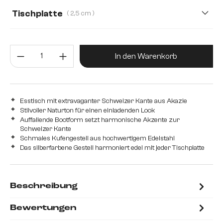
Tischplatte
( 2,5 cm )
2,5 cm
3,0 cm
Produkt Anzahl: Gib den gewünsc
In den Warenkorb
Esstisch mit extravaganter Schweizer Kante aus Akazie
Stilvoller Naturton für einen einladenden Look
Auffallende Bootform setzt harmonische Akzente zur
Schweizer Kante
Schmales Kufengestell aus hochwertigem Edelstahl
Das silberfarbene Gestell harmoniert edel mit jeder Tischplatte
Beschreibung
Bewertungen