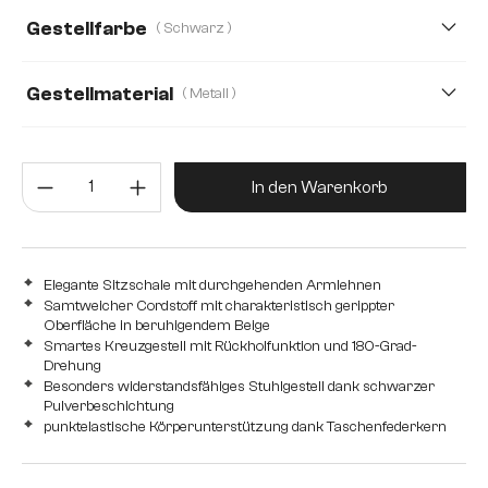
Gestellfarbe
( Schwarz )
Mikrofaser/Bouclé, Mikrofaser
Plüsch
Samt
Strukturstoff Soft
Teddystoff
Webstoff Soft
Gestellmaterial
( Metall )
Metall
Edelstahl gebürstet
Edelstahl graphit
Produkt Anzahl: Gib den gewünsc
Eiche
Holz
In den Warenkorb
Elegante Sitzschale mit durchgehenden Armlehnen
Samtweicher Cordstoff mit charakteristisch gerippter
Oberfläche in beruhigendem Beige
Smartes Kreuzgestell mit Rückholfunktion und 180-Grad-
Drehung
Besonders widerstandsfähiges Stuhlgestell dank schwarzer
Pulverbeschichtung
punktelastische Körperunterstützung dank Taschenfederkern