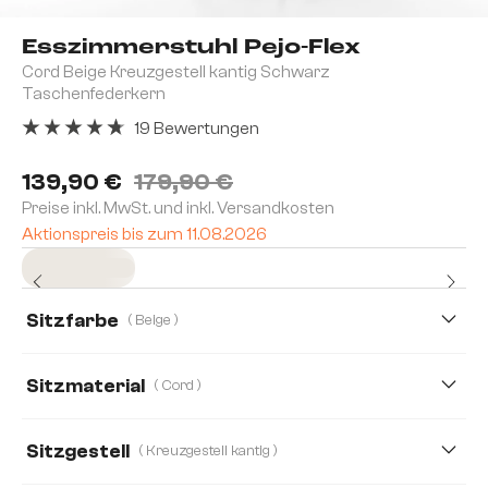
Esszimmerstuhl Pejo-Flex
Cord Beige Kreuzgestell kantig Schwarz
Taschenfederkern
19 Bewertungen
Durchschnittliche Bewertung von 4.84 von 5 Sternen
139,90 €
179,90 €
Preise inkl. MwSt. und inkl. Versandkosten
Aktionspreis bis zum 11.08.2026
Sofort versandfertig
Sitzfarbe
( Beige )
Sitzmaterial
( Cord )
Cord
Mikrofaser
Boucle
Bouclé Soft
Sitzgestell
( Kreuzgestell kantig )
Chenille
Echt Leder
Mikrofaser/Bouclé