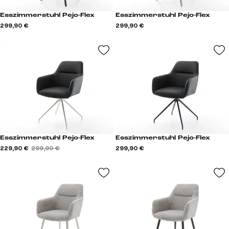
Esszimmerstuhl Pejo-Flex
Esszimmerstuhl Pejo-Flex
299,90 €
299,90 €
Esszimmerstuhl Pejo-Flex
Esszimmerstuhl Pejo-Flex
229,90 €
299,90 €
299,90 €