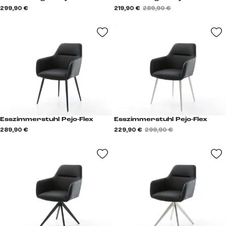
299,90 €
219,90 €
289,90 €
Esszimmerstuhl Pejo-Flex
Esszimmerstuhl Pejo-Flex
289,90 €
229,90 €
299,90 €