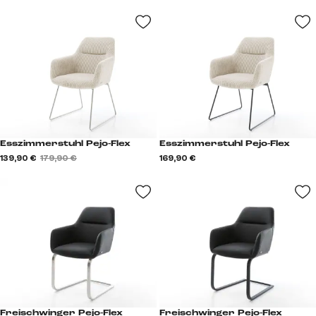
Esszimmerstuhl Pejo-Flex
Esszimmerstuhl Pejo-Flex
139,90 €
179,90 €
169,90 €
Freischwinger Pejo-Flex
Freischwinger Pejo-Flex