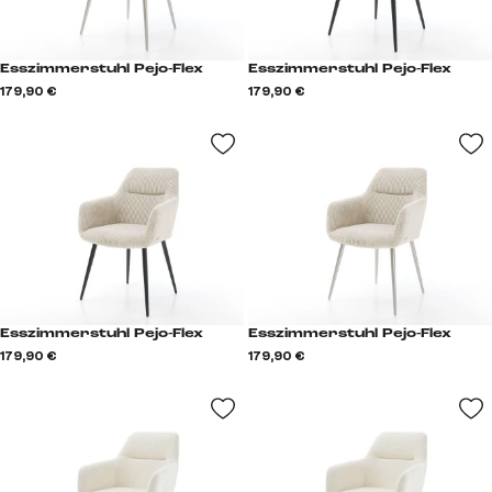
Esszimmerstuhl Pejo-Flex
Esszimmerstuhl Pejo-Flex
179,90 €
179,90 €
Esszimmerstuhl Pejo-Flex
Esszimmerstuhl Pejo-Flex
179,90 €
179,90 €