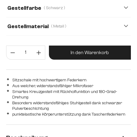
Gestellfarbe
( Schwarz )
Gestellmaterial
( Metall )
Metall
Edelstahl gebürstet
Edelstahl graphit
Produkt Anzahl: Gib den gewünsc
Eiche
Holz
In den Warenkorb
Sitzschale mit hochwertigem Federkern
Aus weicher, widerstandsfähiger Mikrofaser
Smartes Kreuzgestell mit Rückholfunktion und 180-Grad-
Drehung
Besonders widerstandsfähiges Stuhlgestell dank schwarzer
Pulverbeschichtung
punktelastische Körperunterstützung dank Taschenfederkern