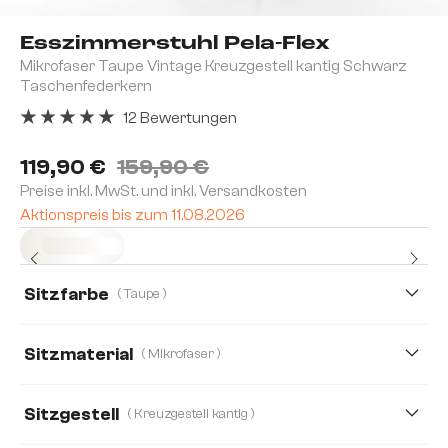
Esszimmerstuhl Pela-Flex
Mikrofaser Taupe Vintage Kreuzgestell kantig Schwarz
Taschenfederkern
12 Bewertungen
Durchschnittliche Bewertung von 5 von 5 Sternen
119,90 €
159,90 €
Preise inkl. MwSt. und inkl. Versandkosten
Aktionspreis bis zum 11.08.2026
Sofort versandfertig
Sitzfarbe
( Taupe )
Sitzmaterial
( Mikrofaser )
Mikrofaser
Bouclé Soft
Echt Leder
Sitzgestell
( Kreuzgestell kantig )
Strukturstoff Soft
Webstoff Soft