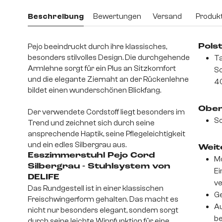
Beschreibung
Bewertungen
Versand
Produkt
Pejo beeindruckt durch ihre klassisches,
Pols
besonders stilvolles Design. Die durchgehende
Ta
Armlehne sorgt für ein Plus an Sitzkomfort
S
und die elegante Ziernaht an der Rückenlehne
4
bildet einen wunderschönen Blickfang.
Ober
Der verwendete Cordstoff liegt besonders im
So
Trend und zeichnet sich durch seine
ansprechende Haptik, seine Pflegeleichtigkeit
und ein edles Silbergrau aus.
Weite
Esszimmerstuhl Pejo Cord
Mo
Silbergrau - Stuhlsystem von
Ei
DELIFE
v
Das Rundgestell ist in einer klassischen
Ge
Freischwingerform gehalten. Das macht es
Au
nicht nur besonders elegant, sondern sorgt
be
durch seine leichte Wippfunktion für eine