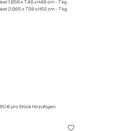
ket 1: B59 x T46 x H46 cm - 7 kg
ket 2: B65 x T58 x H52 cm - 7 kg
2,90 € pro Stück hinzufügen: