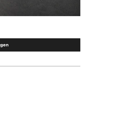
Stuhlgriff Flex-Ru
Metall Effektlackierung Titan
2,90 €
ügen