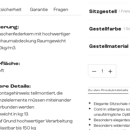
Cord
Boucle
sicherheit
Garantie
Fragen
Sitzgestell
Mikrofaser
Mik
terung:
Gestellfarbe
Plüsch
Samt
schenfederkern mit hochwertiger
chaumabdeckung Raumgewicht
Webstoff Soft
Gestellmaterial
0kg/m3
Metall
Edelsta
fläche:
Prod
ft
re Details:
Zu den Produktdetails
ntagehinweis: teilmontiert, die
nzelelemente müssen miteinander
Elegante Sitzschal
erbunden werden
Cord in silbergrau s
wicht in kg: 13
unaufdringliche Opti
Besonders elegantes 
f Grund hochwertiger Verarbeitung
Besonders widerstan
lastbar bis 150 kg