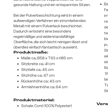
Be
gesunde Haltung und ein entspanntes Sitzen.
Fe
Bei der Pulverbeschichtung wird in einem
im
aufwendigen Verfahren ein stromleitendes
ni
Metall mit einem Pulverlack beschichtet.
de
Dadurch entsteht eine besonders
ta
regelmäßige und widerstandsfähige
bi
Oberfläche, die sich leicht reinigen lässt und
pu
überdies einfach fantastisch aussieht.
Si
Produktmaße:
wi
Maße ca.: B58 x T63 x H85 cm
ei
Sitzbreite ca.: 41 cm
Ra
Sitztiefe ca.: 45 cm
St
Sitzhöhe ca.: 47 cm
la
Rückenhöhe ca.: 43 cm
Ta
Armlehnenhöhe ca.: 64 cm
Si
Produktmaterial:
Vers
Schale: Cord (100% Polyester)