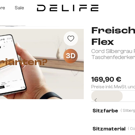
ore
Sale
Freisch
Flex
Cord Silbergrau 
3D
Taschenfederke
rianten?
169,90 €
Preise inkl. MwSt. un
Sofort versandfertig
Sitzfarbe
Sitzmaterial