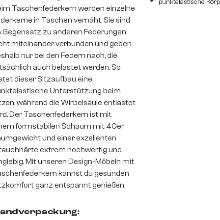
punktelastische Kör
im Taschenfederkern werden einzelne
derkerne in Taschen vernäht. Sie sind
 Gegensatz zu anderen Federungen
cht miteinander verbunden und geben
shalb nur bei den Federn nach, die
tsächlich auch belastet werden. So
etet dieser Sitzaufbau eine
nktelastische Unterstützung beim
tzen, während die Wirbelsäule entlastet
rd. Der Taschenfederkern ist mit
nem formstabilen Schaum mit 40er
umgewicht und einer exzellenten
auchhärte extrem hochwertig und
nglebig. Mit unseren Design-Möbeln mit
schenfederkern kannst du gesunden
tzkomfort ganz entspannt genießen.
andverpackung: