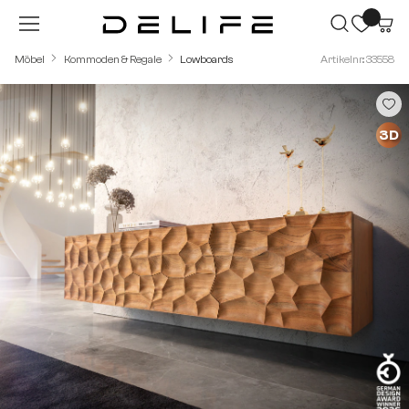
Zum Hauptinhalt springen
Möbel
Kommoden & Regale
Lowboards
Artikelnr.: 33558
Bildergalerie überspringen
3D