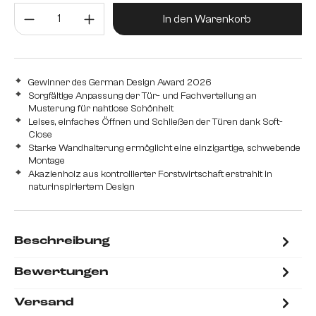
Produkt Anzahl: Gib den gewünsc
In den Warenkorb
Gewinner des German Design Award 2026
Sorgfältige Anpassung der Tür- und Fachverteilung an
Musterung für nahtlose Schönheit
Leises, einfaches Öffnen und Schließen der Türen dank Soft-
Close
Starke Wandhalterung ermöglicht eine einzigartige, schwebende
Montage
Akazienholz aus kontrollierter Forstwirtschaft erstrahlt in
naturinspiriertem Design
Beschreibung
Bewertungen
Versand