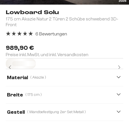
Lowboard Solu
175 cm Akazie Natur 2 Türen 2 Schübe schwebend 3D-
Front
6 Bewertungen
Durchschnittliche Bewertung von 5 von 5 Sternen
989,90 €
Preise inkl. MwSt. und inkl. Versandkosten
Sofort versandfertig
Material
( Akazie )
Akazie
Eiche
Breite
( 175 cm )
175 cm
220 cm
260 cm
Gestell
( Wandbefestigung 2er Set Metall )