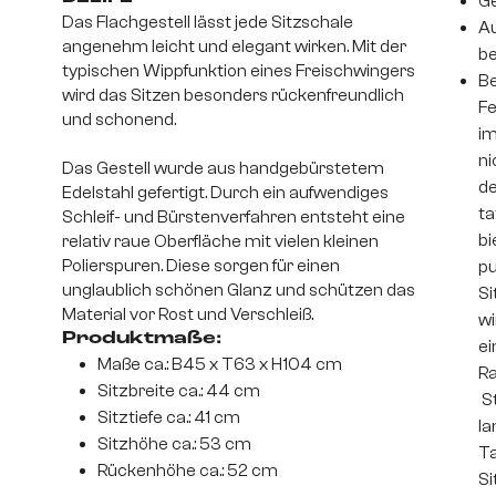
Ge
Das Flachgestell lässt jede Sitzschale
Au
angenehm leicht und elegant wirken. Mit der
be
typischen Wippfunktion eines Freischwingers
Be
wird das Sitzen besonders rückenfreundlich
Fe
und schonend.
im
ni
Das Gestell wurde aus handgebürstetem
de
Edelstahl gefertigt. Durch ein aufwendiges
ta
Schleif- und Bürstenverfahren entsteht eine
bi
relativ raue Oberfläche mit vielen kleinen
Polierspuren. Diese sorgen für einen
pu
unglaublich schönen Glanz und schützen das
Si
Material vor Rost und Verschleiß.
wi
Produktmaße:
ei
Maße ca.: B45 x T63 x H104 cm
Ra
Sitzbreite ca.: 44 cm
St
Sitztiefe ca.: 41 cm
la
Sitzhöhe ca.: 53 cm
Ta
Rückenhöhe ca.: 52 cm
Si