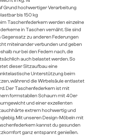
wicht in kg: 14
f Grund hochwertiger Verarbeitung
lastbar bis 150 kg
im Taschenfederkern werden einzelne
derkerne in Taschen vernäht. Sie sind
 Gegensatz zu anderen Federungen
cht miteinander verbunden und geben
shalb nur bei den Federn nach, die
tsächlich auch belastet werden. So
etet dieser Sitzaufbau eine
nktelastische Unterstützung beim
tzen, während die Wirbelsäule entlastet
rd. Der Taschenfederkern ist mit
nem formstabilen Schaum mit 40er
umgewicht und einer exzellenten
auchhärte extrem hochwertig und
nglebig. Mit unseren Design-Möbeln mit
schenfederkern kannst du gesunden
tzkomfort ganz entspannt genießen.