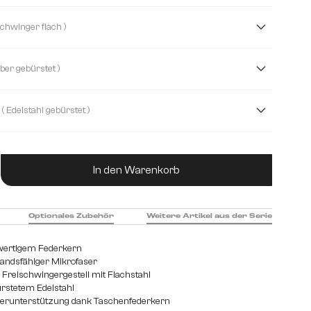
clé Soft
Echt Leder
Strukturstoff Soft
( Freischwinger flach )
( Silber gebürstet )
( Edelstahl gebürstet )
et
Edelstahl graphit
Eiche
Holz
Metall
ukt Anzahl: Gib den gewünschten Wert ein od
In den Warenkorb
Optionales Zubehör
Weitere Artikel aus der Serie
wertigem Federkern
tandsfähiger Mikrofaser
Freischwingergestell mit Flachstahl
ürstetem Edelstahl
perunterstützung dank Taschenfederkern