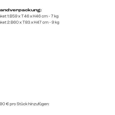
andverpackung:
ket 1: B59 x T46 x H46 cm - 7 kg
ket 2: B60 x T83 x H47 cm - 9 kg
2,90 € pro Stück hinzufügen: