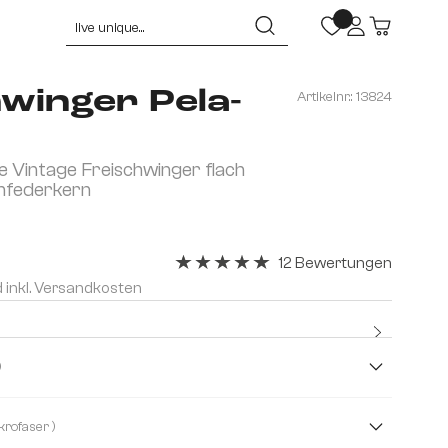
winger Pela-
Artikelnr.:
13824
 Vintage Freischwinger flach
enfederkern
12 Bewertungen
Durchschnittliche Bewertung von 5 vo
d inkl. Versandkosten
Kostenlo
Premium
upe )
( Mikrofaser )