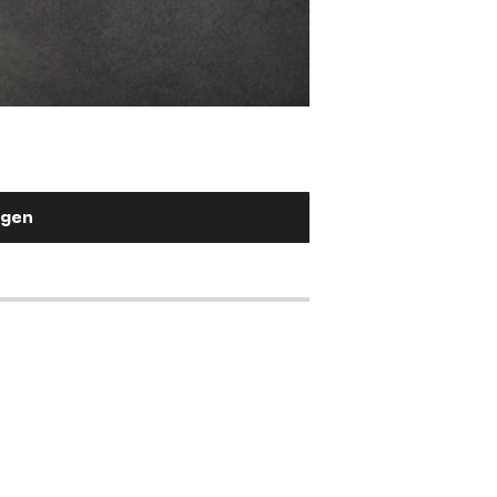
Stuhlgriff Flex-Fla
Metall Effektlackierung Titan
2,90 €
ügen