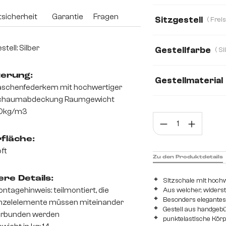
Mikrofaser
Bou
sicherheit
Garantie
Fragen
Sitzgestell
Webstoff Soft
stell: Silber
Gestellfarbe
terung:
Gestellmaterial
schenfederkern mit hochwertiger
chaumabdeckung Raumgewicht
Edelstahl gebürst
0kg/m3
Prod
fläche:
ft
Zu den Produktdetails
re Details:
Sitzschale mit hoch
ntagehinweis: teilmontiert, die
Aus weicher, widers
Besonders elegantes 
nzelelemente müssen miteinander
Gestell aus handgeb
erbunden werden
punktelastische Kör