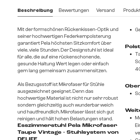
Beschreibung
Bewertungen
Versand
Produkt
Mit der formschönen Rückenkissen-Optik und
Ge
seiner hochwertigen Federkernpolsterung
garantiert Pela höchsten Sitzkomfort über
Pols
viele, viele Stunden. Der Designstuhl ist ideal
Ta
für alle, die auf eine rückenschonende,
S
gesunde Haltung Wert legen oder einfach
4
gern lang gemeinsam zusammensitzen.
Als Bezugsstoff ist Mikrofaser für Stühle
Ober
ausgezeichnet geeignet. Denn das
So
hochwertige Material ist nicht nur sehr robust
sondern gleichzeitig auch wunderbar weich
Weite
und hautfreundlich. Mikrofaser lässt sich gut
Mo
reinigen und hält hohen Belastungen stand.
Ei
Esszimmerstuhl Pela Mikrofaser
Taupe Vintage - Stuhlsystem von
v
DELIFE