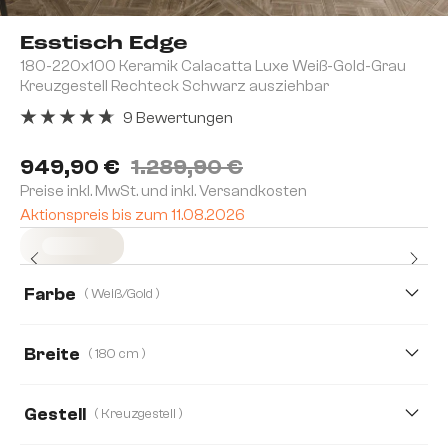
Esstisch Edge
180-220x100 Keramik Calacatta Luxe Weiß-Gold-Grau
Kreuzgestell Rechteck Schwarz ausziehbar
9 Bewertungen
Durchschnittliche Bewertung von 4.78 von 5 Sternen
949,90 €
1.289,90 €
Preise inkl. MwSt. und inkl. Versandkosten
Aktionspreis bis zum 11.08.2026
Sofort versandfertig
Farbe
( Weiß/Gold )
Breite
( 180 cm )
180 cm
200 cm
Gestell
( Kreuzgestell )