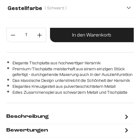
Gestellfarbe
( Schwarz )
Produkt Anzahl: Gib den gewünsc
In den Warenkorb
Elegante Tischplatte aus hochwertiger Keramik
Premium-Tischplatte meisterhaft aus einem einzigen Stück
gefertigt - durchgehende Maserung auch in der Ausziehfunktion
Das klassische Design unterstreicht die Schönheit der Keramik
Elegantes Kreuzgestell aus pulverbeschichtetem Metall
Edles Zusammenspiel aus schwarzem Metall und Tischplatte
Beschreibung
Bewertungen