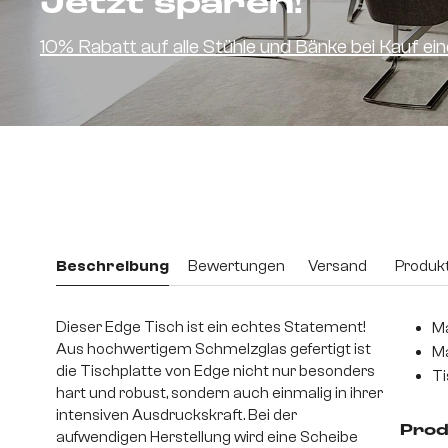
Jetzt sparen!
10% Rabatt auf alle Stühle und Bänke bei Kauf e
Beschreibung
Bewertungen
Versand
Produkt
Dieser Edge Tisch ist ein echtes Statement!
Ma
Aus hochwertigem Schmelzglas gefertigt ist
Ma
die Tischplatte von Edge nicht nur besonders
Ti
hart und robust, sondern auch einmalig in ihrer
intensiven Ausdruckskraft. Bei der
Prod
aufwendigen Herstellung wird eine Scheibe