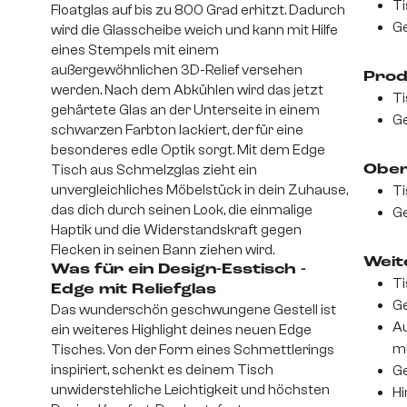
Ti
Floatglas auf bis zu 800 Grad erhitzt. Dadurch
Ge
wird die Glasscheibe weich und kann mit Hilfe
eines Stempels mit einem
außergewöhnlichen 3D-Relief versehen
Prod
werden. Nach dem Abkühlen wird das jetzt
Ti
gehärtete Glas an der Unterseite in einem
Ge
schwarzen Farbton lackiert, der für eine
besonderes edle Optik sorgt. Mit dem Edge
Tisch aus Schmelzglas zieht ein
Ober
unvergleichliches Möbelstück in dein Zuhause,
Ti
das dich durch seinen Look, die einmalige
Ge
Haptik und die Widerstandskraft gegen
Flecken in seinen Bann ziehen wird.
Weite
Was für ein Design-Esstisch -
Ti
Edge mit Reliefglas
Ge
Das wunderschön geschwungene Gestell ist
Au
ein weiteres Highlight deines neuen Edge
m
Tisches. Von der Form eines Schmettlerings
inspiriert, schenkt es deinem Tisch
Ge
unwiderstehliche Leichtigkeit und höchsten
Hi