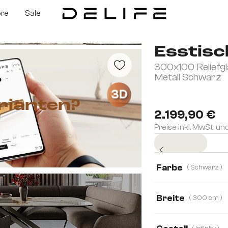
ore
Sale
Esstisc
300x100 Reliefgl
Metall Schwarz
3D
rianten?
2.199,90 €
Preise inkl. MwSt. un
Sofort versandfertig
Farbe
( Schwarz )
Breite
( 300 cm )
300 cm
200 