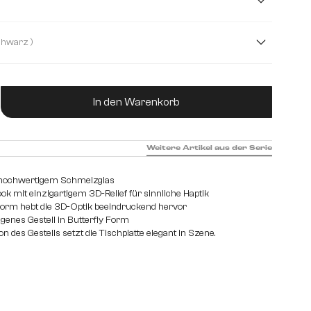
( Schwarz )
ukt Anzahl: Gib den gewünschten Wert ein od
In den Warenkorb
Weitere Artikel aus der Serie
s hochwertigem Schmelzglas
 mit einzigartigem 3D-Relief für sinnliche Haptik
hform hebt die 3D-Optik beeindruckend hervor
enes Gestell in Butterfly Form
 des Gestells setzt die Tischplatte elegant in Szene.