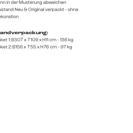
nn in der Musterung abweichen
stand: Neu & Original verpackt - ohne
koration
andverpackung:
ket 1: B307 x T109 x H11 cm - 136 kg
ket 2: B156 x T55 x H76 cm - 97 kg