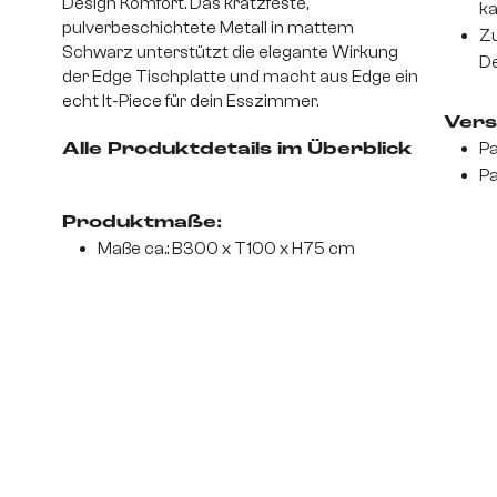
Design Komfort. Das kratzfeste,
ka
pulverbeschichtete Metall in mattem
Zu
Schwarz unterstützt die elegante Wirkung
De
der Edge Tischplatte und macht aus Edge ein
echt It-Piece für dein Esszimmer.
Vers
Pa
Alle Produktdetails im Überblick
Pa
Produktmaße:
Maße ca.: B300 x T100 x H75 cm