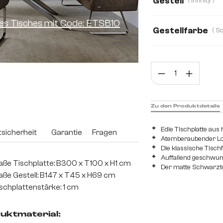
Gestell
( Infinity )
ines Tisches mit Code: ETSB10
Gestellfarbe
Prod
Zu den Produktdetails
Edle Tischplatte au
sicherheit
Garantie
Fragen
Atemberaubender Look
Die klassische Tisc
Auffallend geschwung
ße Tischplatte: B300 x T100 x H1 cm
Der matte Schwarzton
ße Gestell: B147 x T45 x H69 cm
schplattenstärke: 1 cm
uktmaterial: