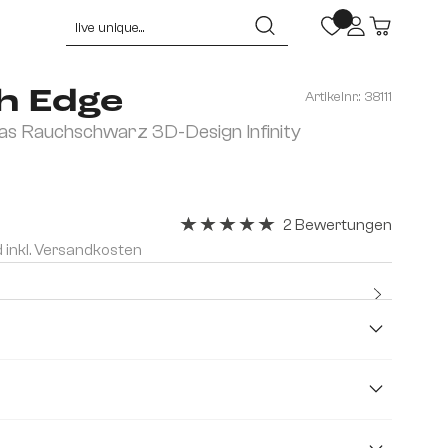
h Edge
Artikelnr.:
38111
as Rauchschwarz 3D-Design Infinity
2 Bewertungen
Durchschnittliche Bewertung von 5 v
d inkl. Versandkosten
Kostenl
cm