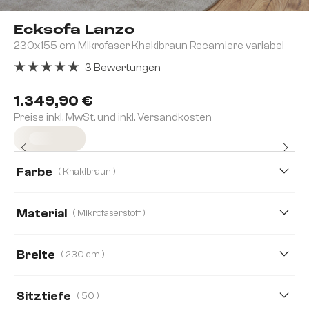
Ecksofa Lanzo
230x155 cm Mikrofaser Khakibraun Recamiere variabel
3 Bewertungen
Durchschnittliche Bewertung von 5 von 5 Sternen
1.349,90 €
Preise inkl. MwSt. und inkl. Versandkosten
Sofort versandfertig
Farbe
( Khakibraun )
Material
( Mikrofaserstoff )
Mikrofaserstoff
Boucle
Cord
Lederimitat
Breite
( 230 cm )
230 cm
274 cm
380 cm
Sitztiefe
( 50 )