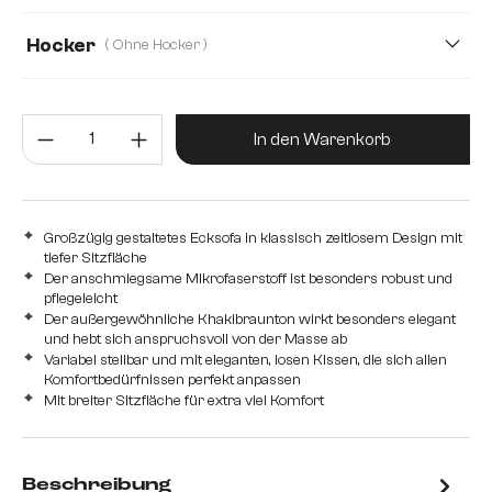
50
66
Hocker
( Ohne Hocker )
Mit Hocker
Ohne Hocker
Produkt Anzahl: Gib den gewünsc
In den Warenkorb
Großzügig gestaltetes Ecksofa in klassisch zeitlosem Design mit
tiefer Sitzfläche
Der anschmiegsame Mikrofaserstoff ist besonders robust und
pflegeleicht
Der außergewöhnliche Khakibraunton wirkt besonders elegant
und hebt sich anspruchsvoll von der Masse ab
Variabel stellbar und mit eleganten, losen Kissen, die sich allen
Komfortbedürfnissen perfekt anpassen
Mit breiter Sitzfläche für extra viel Komfort
Beschreibung