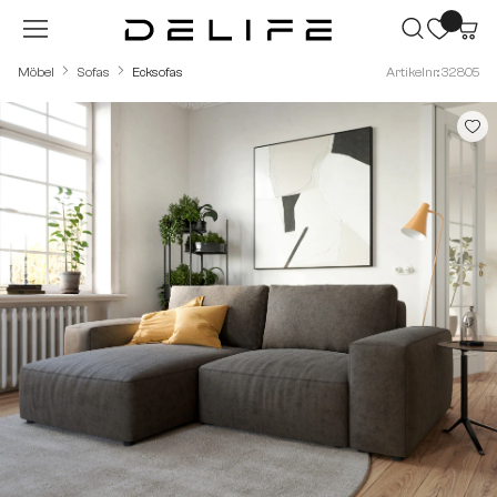
Zum Hauptinhalt springen
Möbel
Sofas
Ecksofas
Artikelnr.: 32805
Bildergalerie überspringen