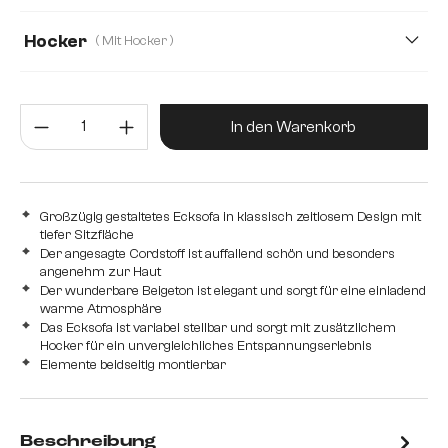
50
66
Hocker
( Mit Hocker )
Mit Hocker
Ohne Hocker
Produkt Anzahl: Gib den gewünsc
In den Warenkorb
Großzügig gestaltetes Ecksofa in klassisch zeitlosem Design mit
tiefer Sitzfläche
Der angesagte Cordstoff ist auffallend schön und besonders
angenehm zur Haut
Der wunderbare Beigeton ist elegant und sorgt für eine einladend
warme Atmosphäre
Das Ecksofa ist variabel stellbar und sorgt mit zusätzlichem
Hocker für ein unvergleichliches Entspannungserlebnis
Elemente beidseitig montierbar
Beschreibung