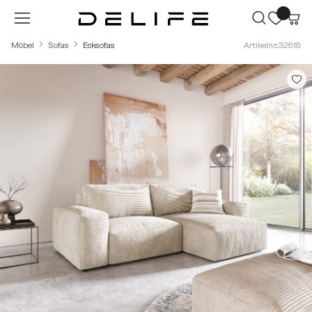
Zum Hauptinhalt springen
Möbel
Sofas
Ecksofas
Artikelnr.: 32818
Bildergalerie überspringen