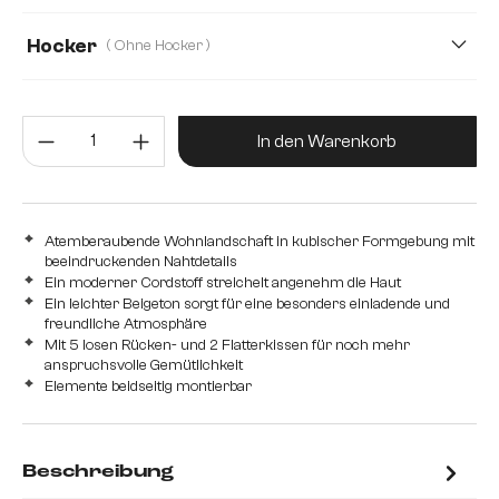
78
50
Hocker
( Ohne Hocker )
Ohne Hocker
Mit Hocker
Produkt Anzahl: Gib den gewünsc
In den Warenkorb
Atemberaubende Wohnlandschaft in kubischer Formgebung mit
beeindruckenden Nahtdetails
Ein moderner Cordstoff streichelt angenehm die Haut
Ein leichter Beigeton sorgt für eine besonders einladende und
freundliche Atmosphäre
Mit 5 losen Rücken- und 2 Flatterkissen für noch mehr
anspruchsvolle Gemütlichkeit
Elemente beidseitig montierbar
Beschreibung