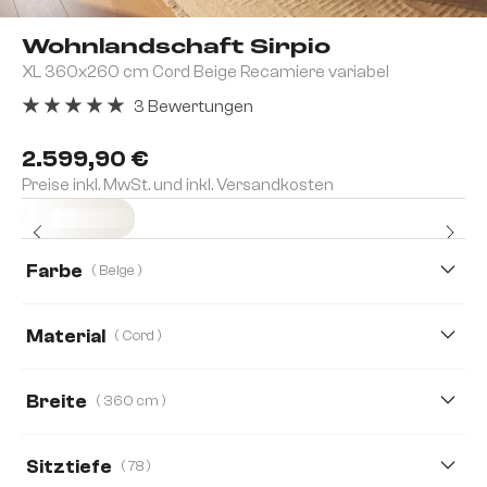
Wohnlandschaft Sirpio
XL 360x260 cm Cord Beige Recamiere variabel
3 Bewertungen
Durchschnittliche Bewertung von 5 von 5 Sternen
2.599,90 €
Preise inkl. MwSt. und inkl. Versandkosten
Sofort versandfertig
Farbe
( Beige )
Material
( Cord )
Cord
Boucle
Lederimitat
Mikrofaserstoff
Breite
( 360 cm )
360 cm
303 cm
Sitztiefe
( 78 )