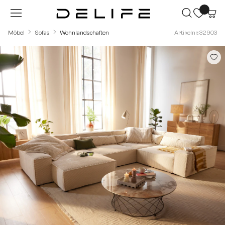
Zum Hauptinhalt springen
Möbel
Sofas
Wohnlandschaften
Artikelnr.: 32903
Bildergalerie überspringen