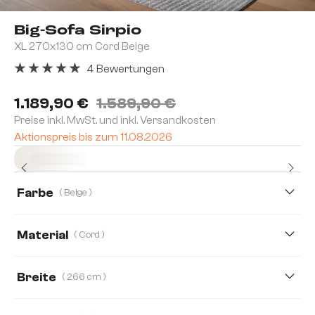
Big-Sofa Sirpio
XL 270x130 cm Cord Beige
4 Bewertungen
Durchschnittliche Bewertung von 5 von 5 Sternen
1.189,90 €
1.589,90 €
Preise inkl. MwSt. und inkl. Versandkosten
Aktionspreis bis zum 11.08.2026
Sofort versandfertig
Farbe
( Beige )
Material
( Cord )
Cord
Boucle
Lederimitat
Mikrofaserstoff
Breite
( 266 cm )
266 cm
233 cm