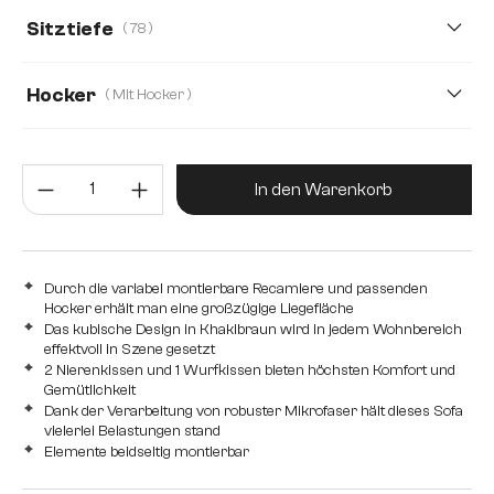
266 cm
233 cm
370 cm
Sitztiefe
( 78 )
78
50
Hocker
( Mit Hocker )
Mit Hocker
Ohne Hocker
Produkt Anzahl: Gib den gewünsc
In den Warenkorb
Durch die variabel montierbare Recamiere und passenden
Hocker erhält man eine großzügige Liegefläche
Das kubische Design in Khakibraun wird in jedem Wohnbereich
effektvoll in Szene gesetzt
2 Nierenkissen und 1 Wurfkissen bieten höchsten Komfort und
Gemütlichkeit
Dank der Verarbeitung von robuster Mikrofaser hält dieses Sofa
vielerlei Belastungen stand
Elemente beidseitig montierbar