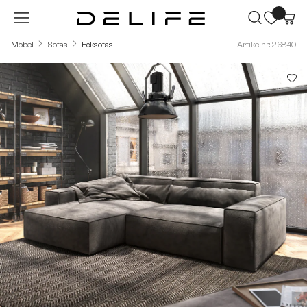
Zum Hauptinhalt springen
Möbel
Sofas
Ecksofas
Artikelnr.: 26840
Bildergalerie überspringen