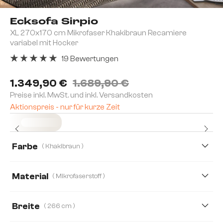
Ecksofa Sirpio
XL 270x170 cm Mikrofaser Khakibraun Recamiere
variabel mit Hocker
19 Bewertungen
Durchschnittliche Bewertung von 5 von 5 Sternen
1.349,90 €
1.689,90 €
Preise inkl. MwSt. und inkl. Versandkosten
Aktionspreis - nur für kurze Zeit
Sofort versandfertig
Farbe
( Khakibraun )
Material
( Mikrofaserstoff )
Mikrofaserstoff
Boucle
Cord
Lederimitat
Breite
( 266 cm )
Plüschcord