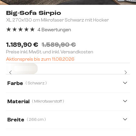
Big-Sofa Sirpio
XL 270x130 cm Mikrofaser Schwarz mit Hocker
4 Bewertungen
Durchschnittliche Bewertung von 5 von 5 Sternen
1.189,90 €
1.589,90 €
Preise inkl. MwSt. und inkl. Versandkosten
Aktionspreis bis zum 11.08.2026
Sofort versandfertig
Farbe
( Schwarz )
Material
( Mikrofaserstoff )
Mikrofaserstoff
Boucle
Cord
Lederimitat
Breite
( 266 cm )
266 cm
233 cm