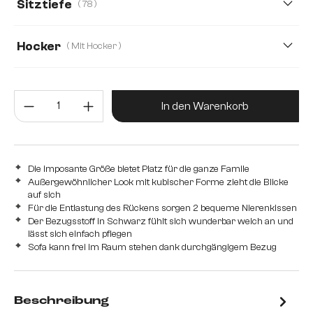
Sitztiefe
( 78 )
78
50
Hocker
( Mit Hocker )
Mit Hocker
Ohne Hocker
Produkt Anzahl: Gib den gewünsc
In den Warenkorb
Die imposante Größe bietet Platz für die ganze Famile
Außergewöhnlicher Look mit kubischer Forme zieht die Blicke
auf sich
Für die Entlastung des Rückens sorgen 2 bequeme Nierenkissen
Der Bezugsstoff in Schwarz fühlt sich wunderbar weich an und
lässt sich einfach pflegen
Sofa kann frei im Raum stehen dank durchgängigem Bezug
Beschreibung