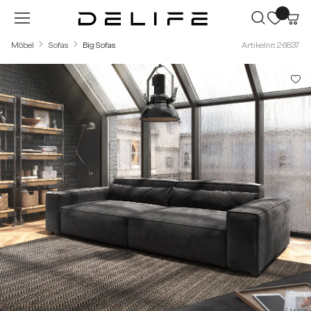
Zum Hauptinhalt springen
Möbel
Sofas
Big Sofas
Artikelnr.: 26837
Bildergalerie überspringen