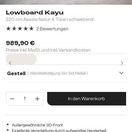
Lowboard Kayu
220 cm Akazie Natur 4 Türen schwebend
2 Bewertungen
Durchschnittliche Bewertung von 5 von 5 Sternen
989,90 €
Preise inkl. MwSt. und inkl. Versandkosten
Sofort versandfertig
Gestell
( Wandbefestigung 2er Set Metall )
Produkt Anzahl: Gib den gewünsc
In den Warenkorb
Außergewöhnliche 3D-Front
Exzellente Verarbeitung durch aufwendige Handarbeit